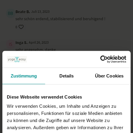
Yogahose von
Fabletics
und ein T-Shirt von
Om Shiva Shakti.
Beate B.
Juli 13, 2023
sehr schön erdend, stabilisierend und beruhigend !
0
Inga S.
April 26, 2023
sehr angenehm, danke
0
Janine A.
März 05, 2023
Zustimmung
Details
Über Cookies
sehr schön
0
Diese Webseite verwendet Cookies
Angelika M.
Januar 17, 2023
Wir verwenden Cookies, um Inhalte und Anzeigen zu
Perfekt !
personalisieren, Funktionen für soziale Medien anbieten
0
zu können und die Zugriffe auf unsere Website zu
analysieren. Außerdem geben wir Informationen zu Ihrer