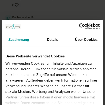
Das Video haben wir am wunderschönen Strand von Sankt Peter
0
Ording gedreht. Die Hose ist von
Fabletics
. Das T-Shirt ist von
Om
Shiva Shakti.
Barbara
März 20
Das war sehr hastig….. ruhiger wäre schön gewesen…
0
Zustimmung
Details
Über Cookies
kordesmonika62
März 16
sehr gut
0
Diese Webseite verwendet Cookies
Wir verwenden Cookies, um Inhalte und Anzeigen zu
Mehr laden
personalisieren, Funktionen für soziale Medien anbieten
zu können und die Zugriffe auf unsere Website zu
analysieren. Außerdem geben wir Informationen zu Ihrer
Ähnliche Videos
Verwendung unserer Website an unsere Partner für
soziale Medien, Werbung und Analysen weiter. Unsere
Partner führen diese Informationen möglicherweise mit
weiteren Daten zusammen, die Sie ihnen bereitgestellt