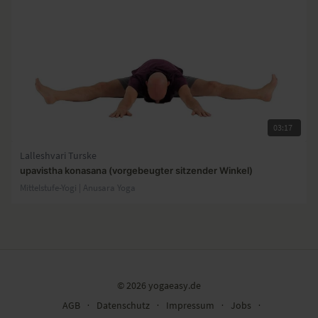
03:17
Lalleshvari Turske
upavistha konasana (vorgebeugter sitzender Winkel)
Mittelstufe-Yogi | Anusara Yoga
© 2026 yogaeasy.de
AGB
∙
Datenschutz
∙
Impressum
∙
Jobs
∙