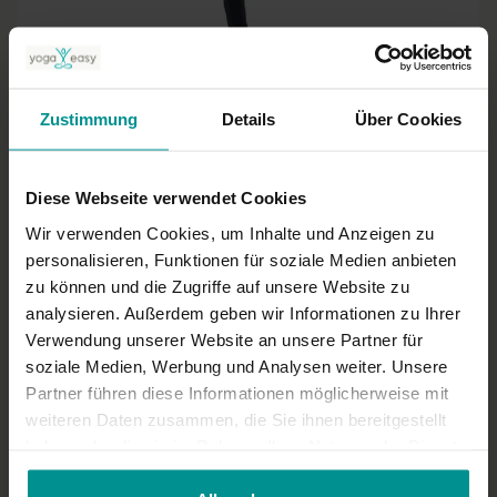
03:42
Vilas Turske
eka pada hindolasana (Schaukelstellung auf einem Bein)
Zustimmung
Details
Über Cookies
Fortgeschrittene | Anusara Yoga
Diese Webseite verwendet Cookies
Wir verwenden Cookies, um Inhalte und Anzeigen zu
personalisieren, Funktionen für soziale Medien anbieten
zu können und die Zugriffe auf unsere Website zu
analysieren. Außerdem geben wir Informationen zu Ihrer
Verwendung unserer Website an unsere Partner für
soziale Medien, Werbung und Analysen weiter. Unsere
Partner führen diese Informationen möglicherweise mit
weiteren Daten zusammen, die Sie ihnen bereitgestellt
28:44
haben oder die sie im Rahmen Ihrer Nutzung der Dienste
gesammelt haben.
Lalleshvari Turske
Anusara Yoga – Hüftöffner leicht gemacht