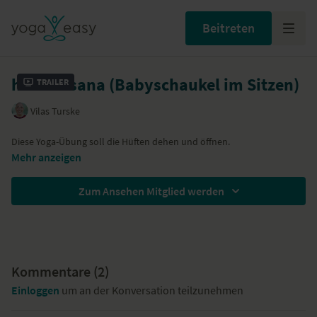
Beitreten
hindolasana (Babyschaukel im Sitzen)
Trailer
Vilas Turske
Diese Yoga-Übung soll die Hüften dehen und öffnen.
Mehr anzeigen
Zum Ansehen Mitglied werden
Kommentare (
2
)
Einloggen
um an der Konversation teilzunehmen