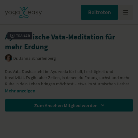
Beitreten
Ayurvedische Vata-Meditation für
Trailer
mehr Erdung
Dr. Janna Scharfenberg
Das Vata-Dosha steht im Ayurveda für Luft, Leichtigkeit und
Kreativität. Es gibt aber Zeiten, in denen du Erdung suchst und mehr
Ruhe in dein Leben bringen möchtest – etwa im stürmischen Herbst
und Winter. Dafür hat Dr. Janna Scharfenberg diese kurze Meditation
Mehr anzeigen
für dich entwickelt. Sie hilft dabei, eine Vata-Dysbalance
auszugleichen.
Zum Ansehen Mitglied werden