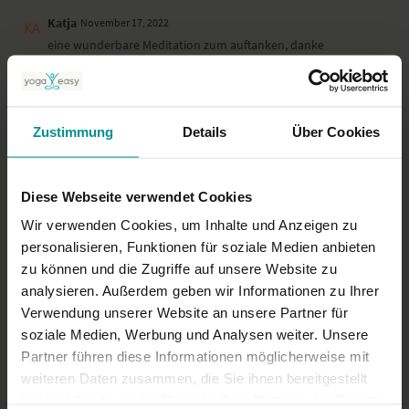
Katja
November 17, 2022
eine wunderbare Meditation zum auftanken, danke
0
Friederike M.
März 25, 2022
Zustimmung
Details
Über Cookies
war heute zu unkonzentriert. Werde es wiederholen.
0
Diese Webseite verwendet Cookies
Mehr laden
Wir verwenden Cookies, um Inhalte und Anzeigen zu
personalisieren, Funktionen für soziale Medien anbieten
zu können und die Zugriffe auf unsere Website zu
Ähnliche Videos
analysieren. Außerdem geben wir Informationen zu Ihrer
Verwendung unserer Website an unsere Partner für
soziale Medien, Werbung und Analysen weiter. Unsere
Partner führen diese Informationen möglicherweise mit
weiteren Daten zusammen, die Sie ihnen bereitgestellt
haben oder die sie im Rahmen Ihrer Nutzung der Dienste