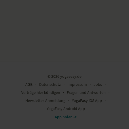
© 2026 yogaeasy.de
AGB
∙
Datenschutz
∙
Impressum
∙
Jobs
∙
Verträge hier kündigen
∙
Fragen und Antworten
∙
Newsletter-Anmeldung
∙
YogaEasy iOS App
∙
YogaEasy Android App
App holen ->