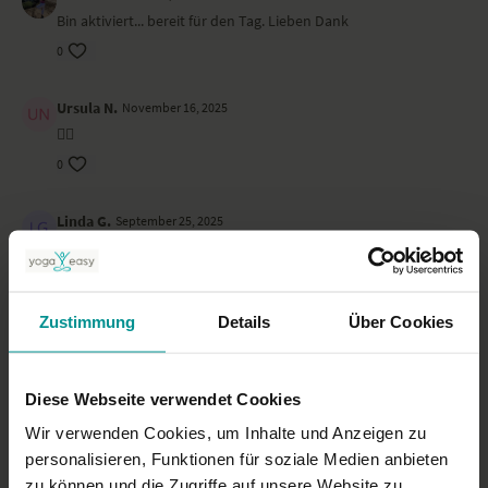
Bin aktiviert... bereit für den Tag. Lieben Dank
0
Ursula N.
November 16, 2025
👌🏻
0
Linda G.
September 25, 2025
Entspanntes räkeln und strecken am Morgen! Sehr
wohltuend
0
Zustimmung
Details
Über Cookies
Matthias N.
August 25, 2025
Barbra ist immer super. Iike her style.
Diese Webseite verwendet Cookies
0
Wir verwenden Cookies, um Inhalte und Anzeigen zu
personalisieren, Funktionen für soziale Medien anbieten
Isabel R.
Juli 20, 2025
zu können und die Zugriffe auf unsere Website zu