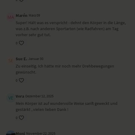
Fersensitz – Vajrasana
Wirkung und Vorteile der Yoga-Übungs-Sequenz
Marén
März 09
Du startest mit sanfter Aktivität und Frische in deinen Tag.
Super! Hält was es verspricht - dehnt den Körper in die Länge,
was z.B. nach anderen Sportarten (wie Radfahren) am Tag
Ort und Ausstattung
vorher sehr gut tut.
0
Dieses Video haben wir im Studioberlin gedreht.
Sue E.
Januar 30
Zu einseitig. Ich hätte mir noch mehr Drehbewegungen
gewünscht.
0
Vera
Dezember 12, 2025
Mein Körper ist auf wundervolle Weise sanft geweckt und
gestärkt , vielen lieben Dank !
0
Moni
November 22, 2025