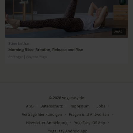
29:30
Stine Lethan
Morning Bliss: Breathe, Release and Rise
Anfänger | Vinyasa Yoga
© 2026 yogaeasy.de
AGB
∙
Datenschutz
∙
Impressum
∙
Jobs
∙
Verträge hier kündigen
∙
Fragen und Antworten
∙
Newsletter-Anmeldung
∙
YogaEasy iOS App
∙
YogaEasy Android App