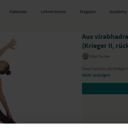
Kalender
Lehrer:innen
Magazin
Academy
Aus virabhadras
(Krieger II, rü
Vilas Turske
Diese Variante des Krieger 
Mehr anzeigen