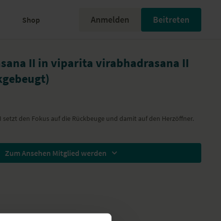
Anmelden
Beitreten
Shop
ana II in viparita virabhadrasana II
ckgebeugt)
II setzt den Fokus auf die Rückbeuge und damit auf den Herzöffner.
Zum Ansehen Mitglied werden