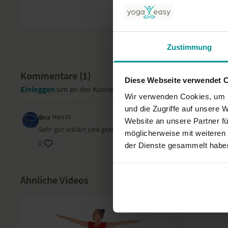
Zustimmung
Kommentare (
1
)
Diese Webseite verwendet 
Einloggen
um an der Konversation teilzunehmen
Wir verwenden Cookies, um I
und die Zugriffe auf unsere 
Bea
März 01
Website an unsere Partner fü
Sehr gut erklärt und gezeigt.zur Überprüfung der korrekten Au
möglicherweise mit weiteren
0
der Dienste gesammelt habe
Ähnliche Videos