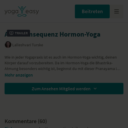
Beitreten
Aufwärmsequenz Hormon-Yoga
Trailer
Lalleshvari Turske
Wie in jeder Yogapraxis ist es auch im Hormon-Yoga wichtig, deinen
Körper darauf vorzubereiten. Da im Hormon-Yoga die Bhastrika-
Atmung besonders wichtig ist, beginnst du mit dieser Pranayama im
Stehen. Die Atmung verbindest du dann mit einfachen dynamischen
Mehr anzeigen
Bewegungen.
Zum Ansehen Mitglied werden
Kommentare (
60
)