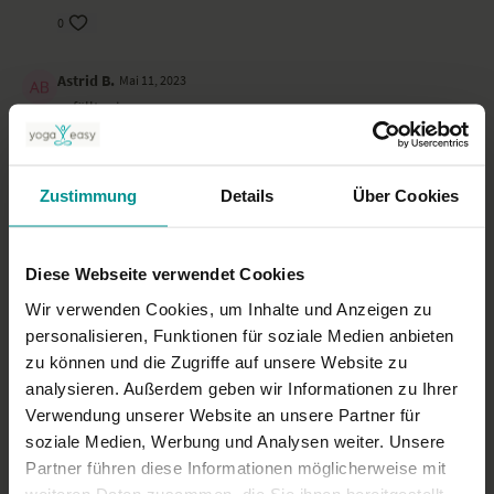
0
Astrid B.
Mai 11, 2023
gefällt mir
0
Maria S.
Zustimmung
Details
Über Cookies
September 01, 2022
Hormon Yoga finde ich gut
0
Diese Webseite verwendet Cookies
Wir verwenden Cookies, um Inhalte und Anzeigen zu
Mehr laden
personalisieren, Funktionen für soziale Medien anbieten
zu können und die Zugriffe auf unsere Website zu
analysieren. Außerdem geben wir Informationen zu Ihrer
Ähnliche Videos
Verwendung unserer Website an unsere Partner für
soziale Medien, Werbung und Analysen weiter. Unsere
Partner führen diese Informationen möglicherweise mit
weiteren Daten zusammen, die Sie ihnen bereitgestellt