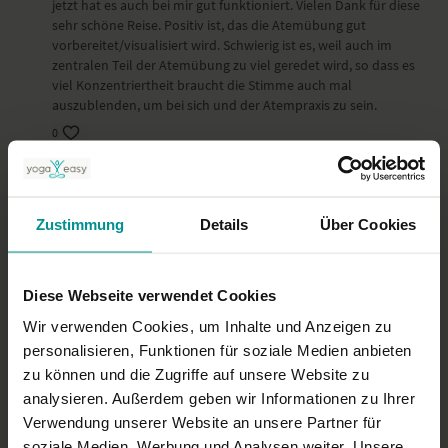
jetzt hat es auch bei mir gut funktioniert. Vielen Dank für diese
sehr schöne Reise. Positiv ist, das die Atemübung gut
vorbereitet/visualisiert wird. Schwierig ist es, weil auch im
zentralen Teil der Atemübung zu viel geredet wird, so dass es
viel Konzentriertheit braucht die Stimme auch mal
auszublenden, um bei sich und der Atempraxis zu sein.
0
Lissa
Januar 02, 2025
Schöne atemsequenz
Zustimmung
Details
Über Cookies
0
Brigitte
Dezember 04, 2024
Diese Webseite verwendet Cookies
wunderbar
Wir verwenden Cookies, um Inhalte und Anzeigen zu
0
personalisieren, Funktionen für soziale Medien anbieten
zu können und die Zugriffe auf unsere Website zu
Mehr laden
analysieren. Außerdem geben wir Informationen zu Ihrer
Verwendung unserer Website an unsere Partner für
soziale Medien, Werbung und Analysen weiter. Unsere