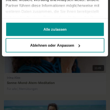
Partner führen diese Informationen möglicherweise mit
Ähnliche Videos
weiteren Daten zusammen, die Sie ihnen bereitgestellt
haben oder die sie im Rahmen Ihrer Nutzung der Dienste
gesammelt haben.
Alle zulassen
Ablehnen oder Anpassen
11:49
Irina Alex
Sonne-Mond-Atem-Meditation
Für alle | Atemübungen