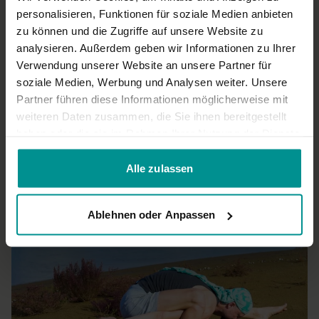
0
personalisieren, Funktionen für soziale Medien anbieten
zu können und die Zugriffe auf unsere Website zu
Яна Г.
Januar 20, 2019
analysieren. Außerdem geben wir Informationen zu Ihrer
Keine fliesende Sequenz, das muss einem bewusst sein (
Verwendung unserer Website an unsere Partner für
lieber nach warm-up machen)
soziale Medien, Werbung und Analysen weiter. Unsere
0
Partner führen diese Informationen möglicherweise mit
weiteren Daten zusammen, die Sie ihnen bereitgestellt
Mehr laden
haben oder die sie im Rahmen Ihrer Nutzung der Dienste
gesammelt haben.
Alle zulassen
Ähnliche Videos
Ablehnen oder Anpassen