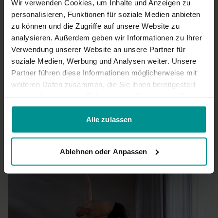
Wir verwenden Cookies, um Inhalte und Anzeigen zu
exakte Anleitung, gerne sehr viel mehr solcher Videos.
personalisieren, Funktionen für soziale Medien anbieten
0
zu können und die Zugriffe auf unsere Website zu
analysieren. Außerdem geben wir Informationen zu Ihrer
christelkr
Juni 28, 2022
Verwendung unserer Website an unsere Partner für
zu schnell für Senioren, die mit Yoga beginnen
soziale Medien, Werbung und Analysen weiter. Unsere
0
Partner führen diese Informationen möglicherweise mit
weiteren Daten zusammen, die Sie ihnen bereitgestellt
haben oder die sie im Rahmen Ihrer Nutzung der Dienste
Mehr laden
gesammelt haben.
Alle zulassen
Ähnliche Videos
Ablehnen oder Anpassen