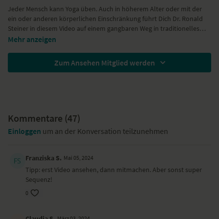
Jeder Mensch kann Yoga üben. Auch in höherem Alter oder mit der
ein oder anderen körperlichen Einschränkung führt Dich Dr. Ronald
Steiner in diesem Video auf einem gangbaren Weg in traditionelles
Ashtanga Yoga. Schon nach einigen Wiederholungen der Praxis mit
Wir danken
Kamah Yoga and Style
ganz herzlich für die Ausstattung
Mehr anzeigen
diesem Video wird Dir die uralte Übungsfolge vertrauter. Dann
unserer Yogi:nis!
verschmelzen Atem und Bewegung zu einem harmonischen Tanz - es
Zum Ansehen Mitglied werden
entsteht bewegte Meditation. Dein Weg zu ganzheitlichem
Wohlbefinden kann beginnen. Bald wirst Du die wohltuende Wirkung
durch mehr Kraft und Flexibilität am eigenen Körper erleben. Dein
verbesserter Gleichgewichtssinn macht sich im Alltag bemerkbar.
Muskelverspannungen am Rücken sowie damit verbundene
Schmerzen lassen bald nach. Viel Freude beim Üben!
Kommentare (
47
)
Einloggen
um an der Konversation teilzunehmen
Franziska S.
Mai 05, 2024
Tipp: erst Video ansehen, dann mitmachen. Aber sonst super
Sequenz!
0
Claudia S.
März 03, 2024