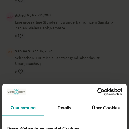
0
Astrid M.
März 31, 2023
Eine grossartige Stunde mit wunderbar ruhigem Sanskrit-
Zählen. Vielen Dank,Namaste
0
Sabine S.
April 02, 2022
Sehr schön. Für mich zu anstrengend, aber das ist
Übungssache. ;)
0
Anastasia
November 10, 2021
herausfordernd, schade jedoch, dass das Shavasana einfach
abgebrochen wird (da dann zu Ende ist das Video) hat mich
voll rausgebracht und leider auch die Entspannung
Zustimmung
Details
Über Cookies
beendet-.-
0
Diese Webseite verwendet Cookies