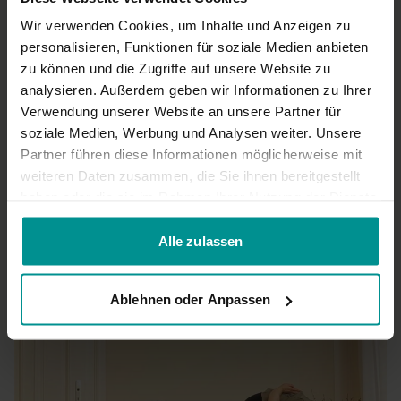
Petra D.
Juli 21, 2021
Wir verwenden Cookies, um Inhalte und Anzeigen zu
mycket att öva på
personalisieren, Funktionen für soziale Medien anbieten
0
zu können und die Zugriffe auf unsere Website zu
analysieren. Außerdem geben wir Informationen zu Ihrer
Wolfram S.
April 11, 2021
Verwendung unserer Website an unsere Partner für
Zum Teil noch etwas zu anspruchsvoller mich. Aber ich liebe
soziale Medien, Werbung und Analysen weiter. Unsere
das kontinuierliche Fließen sehr!
Partner führen diese Informationen möglicherweise mit
0
weiteren Daten zusammen, die Sie ihnen bereitgestellt
haben oder die sie im Rahmen Ihrer Nutzung der Dienste
gesammelt haben.
Mehr laden
Alle zulassen
Ähnliche Videos
Ablehnen oder Anpassen