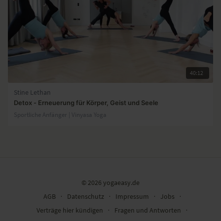
40:12
Stine Lethan
Detox - Erneuerung für Körper, Geist und Seele
Sportliche Anfänger | Vinyasa Yoga
© 2026 yogaeasy.de
AGB
∙
Datenschutz
∙
Impressum
∙
Jobs
∙
Verträge hier kündigen
∙
Fragen und Antworten
∙