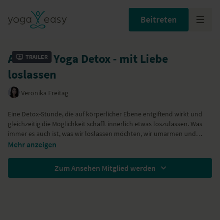
Beitreten
Anusara Yoga Detox - mit Liebe
Trailer
loslassen
Veronika Freitag
Eine Detox-Stunde, die auf körperlicher Ebene entgiftend wirkt und
gleichzeitig die Möglichkeit schafft innerlich etwas loszulassen. Was
immer es auch ist, was wir loslassen möchten, wir umarmen und
würdigen es als Teil unseres Lebens und lassen es gehen.
Durch die speziellen Haltungen in dieser Stunde wird außerdem der
Mehr anzeigen
Stoffwechsel angeregt, das beim Abnehmen unterstützt.
Zum Ansehen Mitglied werden