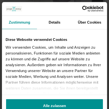
45:31
Anna Rech
Leicht und frei mit Detox Yoga
Zustimmung
Details
Über Cookies
Sportliche Anfänger | Anusara Yoga
Diese Webseite verwendet Cookies
Wir verwenden Cookies, um Inhalte und Anzeigen zu
personalisieren, Funktionen für soziale Medien anbieten
zu können und die Zugriffe auf unsere Website zu
analysieren. Außerdem geben wir Informationen zu Ihrer
Verwendung unserer Website an unsere Partner für
soziale Medien, Werbung und Analysen weiter. Unsere
Partner führen diese Informationen möglicherweise mit
34:00
weiteren Daten zusammen, die Sie ihnen bereitgestellt
haben oder die sie im Rahmen Ihrer Nutzung der Dienste
Irina Alex
gesammelt haben.
Special Detox Yoga
Alle zulassen
Anfänger | Hatha Yoga