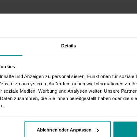
Ort und Ausstattung
Dieses Video haben wir auf
Details
Cookies
gen, fand ich gut. :-) werde ich wieder üben.
nhalte und Anzeigen zu personalisieren, Funktionen für soziale
Website zu analysieren. Außerdem geben wir Informationen zu I
r soziale Medien, Werbung und Analysen weiter. Unsere Partner
 Daten zusammen, die Sie ihnen bereitgestellt haben oder die s
 eine davon ist nichts für empfindliche Knie, weil der Kniestand sehr lang
n.
Ablehnen oder Anpassen