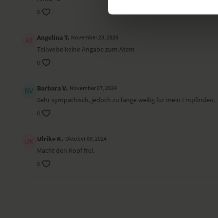
0
Angelina T.
November 23, 2024
Teilweise keine Angabe zum Atem
0
Barbara V.
November 07, 2024
Sehr sympathisch, jedoch zu lange weilig für mein Empfinden.
0
Ulrike K.
Oktober 09, 2024
Macht den Kopf frei.
0