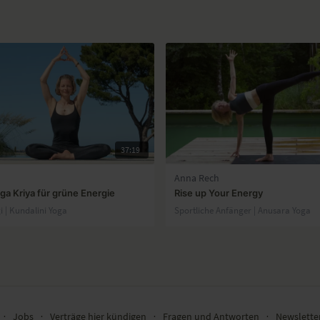
37:19
Anna Rech
ga Kriya für grüne Energie
Rise up Your Energy
gi | Kundalini Yoga
Sportliche Anfänger | Anusara Yoga
∙
Jobs
∙
Verträge hier kündigen
∙
Fragen und Antworten
∙
Newslett