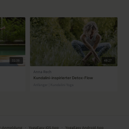
31:38
48:27
Anna Rech
Kundalini-inspirierter Detox-Flow
Anfänger | Kundalini Yoga
er-Anmeldung
∙
YogaEasy iOS App
∙
YogaEasy Android App