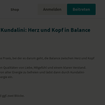
Anmelden
Beitreten
Shop
Kundalini: Herz und Kopf in Balance
ine Praxis, bei der es darum geht, die Balance zwischen Herz und Kopf
den Qualitäten von Liebe, Mitgefühl und einem klaren Verstand.
 von alter Energie zu befreien und lädst dann durch Kundalini-
rgie ein.
 ggf. zwei Blöcke.