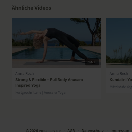
Ähnliche Videos
36:21
Anna Rech
Anna Rech
Strong & Flexible – Full Body Anusara
Kundalini Yo
Inspired Yoga
Mittelstufe-Yo
Fortgeschrittene | Anusara Yoga
© 2026 yogaeasy.de
∙
AGB
∙
Datenschutz
∙
Impressum