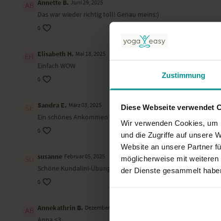
Annette B.
Juni 29, 2025
Das war wieder richtig toll! Genau meins:)
0
Elisabeth H.
Mai 18, 2025
Einfach WOW
Zustimmung
0
Sandra E.
März 03, 2025
Diese Webseite verwendet 
Ein schönes Ankommen am Morgen, Danke. Ein paar andere Übun
Wir verwenden Cookies, um I
0
und die Zugriffe auf unsere 
Website an unsere Partner fü
susanne
Februar 05, 2025
möglicherweise mit weiteren
Schöne Kundalini-Übungen, dazwischen eher statische Übungen -
der Dienste gesammelt habe
0
Annekathrin B.
Dezember 26, 2024
Anna <3