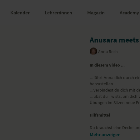
Kalender
Lehrer:innen
Magazin
Academy
Anusara meets 
Anna Rech
In diesem Video ...
... führt Anna dich durch e
herzustellen.
... verbindest du dich mit 
... übst du Twists, um dich
Übungen im Sitzen neue Ene
Hilfsmittel
Du brauchst eine Decke und
Mehr anzeigen