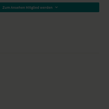
ten Armen bewegen im Sitzen
Zum Ansehen Mitglied werden
sieren
Anjaneyasana
t – Parivrtta Alanasana
 – Adho Mukha Svanasana
asana
ivrtta Trikonasana
a
ttanasana
 heben und senken im Sitz
 Yoga-Übungssequenz
rgie