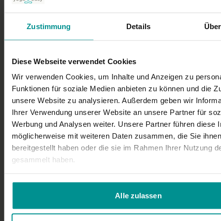
Zustimmung
Details
Über
2. Übungen
Diese Webseite verwendet Cookies
Wir verwenden Cookies, um Inhalte und Anzeigen zu persona
Funktionen für soziale Medien anbieten zu können und die Zug
28:54
26:38
unsere Website zu analysieren. Außerdem geben wir Informa
Academy - Tadasana-Nacken (im Liegen)
Academy - Tadasana-Nacken (im Stehen)
Ihrer Verwendung unserer Website an unsere Partner für soz
Werbung und Analysen weiter. Unsere Partner führen diese 
möglicherweise mit weiteren Daten zusammen, die Sie ihne
bereitgestellt haben oder die sie im Rahmen Ihrer Nutzung d
3. Abschluss
gesammelt haben.
Alle zulassen
01:53