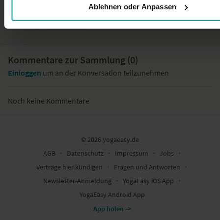
Academy - Zusammenfassung der Schulter & Nacken Lektionen
Ablehnen oder Anpassen
Kommentare zur Sammlung (
0
)
Einloggen
um an der Konversation teilzunehmen
Noch keine Kommentare
© 2026 yogaeasy.de
AGB
∙
Datenschutz
∙
Impressum
∙
Jobs
∙
Verträge hier kündigen
∙
Fragen und Antworten
∙
Newsletter-Anmeldung
∙
YogaEasy iOS App
∙
YogaEasy Android App
App holen ->