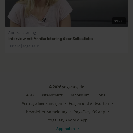
04:29
Annika Isterling
Interview mit Annika Isterling über Selbstliebe
Für alle | Yoga Talks
© 2026 yogaeasy.de
AGB
∙
Datenschutz
∙
Impressum
∙
Jobs
∙
Verträge hier kündigen
∙
Fragen und Antworten
∙
Newsletter-Anmeldung
∙
YogaEasy iOS App
∙
YogaEasy Android App
App holen ->