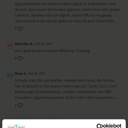
Ägyptenurlaub die Chance hatte täglich zu praktizieren und
dort ist dann auch der Knoten geplatzt, dank einer sehr guten
Lehrerin. Seitdem übe ich täglich, dabei hilft mir Yogaeasy
.Und einmal in der Woche gehe ich Abends zum Unterricht.
0
Mareike K.
Juli 26, 2017
sehr gute kurze trotzdem effektives Training
0
New U.
Mai 15, 2017
Schade, dass die spirituellen Aspekte des Cores, die Annika
hier erläutert, in den Asana-Videos wie z.B. "Core, Core, Core"
keineswegs durchkommen, sondern stattdessen der BBP-
Charakter. Irgendetwas passt da für mich nicht zusammen...
0
Stefanie F.
November 08, 2016
war mal etwas ganz anders. irgendwie erfrischend