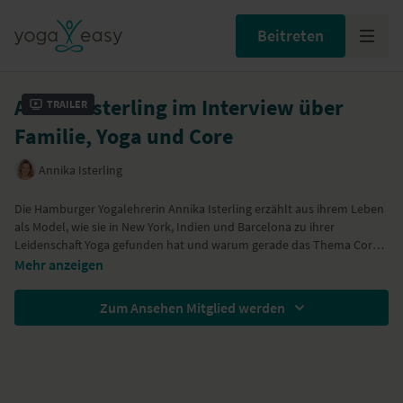
Beitreten
Annika Isterling im Interview über
Trailer
Familie, Yoga und Core
Annika Isterling
Die Hamburger Yogalehrerin Annika Isterling erzählt aus ihrem Leben
als Model, wie sie in New York, Indien und Barcelona zu ihrer
Leidenschaft Yoga gefunden hat und warum gerade das Thema Core
(vor allem nach ihren beiden Schwangerschaften) für sie so wichtig
Mehr anzeigen
geworden ist.
Zum Ansehen Mitglied werden