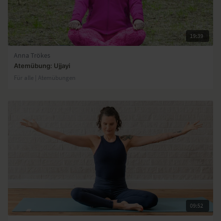
19:39
Anna Trökes
Atemübung: Ujjayi
Für alle | Atemübungen
09:52