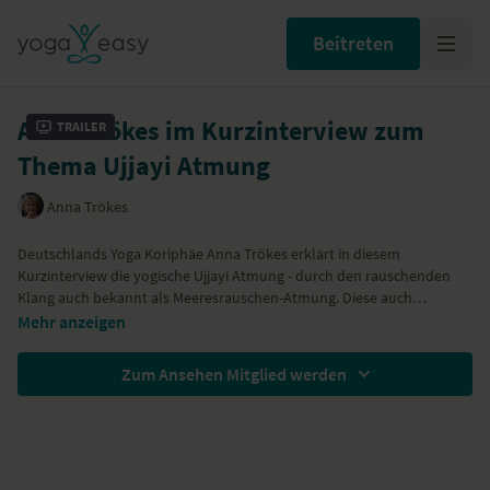
Beitreten
Anna Trökes im Kurzinterview zum
Trailer
Thema Ujjayi Atmung
Anna Trökes
Deutschlands Yoga Koriphäe Anna Trökes erklärt in diesem
Kurzinterview die yogische Ujjayi Atmung - durch den rauschenden
Klang auch bekannt als Meeresrauschen-Atmung. Diese auch
sogenannte "Siegesatmung" soll unsere hüpfenden Gedanken mit
Mehr anzeigen
unserem Atem in Einklang bringen. Anders als andere yogische
Atmungs-Übungen kann die Ujjayi Atmung immer geübt und
Zum Ansehen Mitglied werden
ausgeführt werden. Anna gibt Tipps zur Ausführung (auch von ihrem
guten Freund und Ashtanga Yoga Größe Dr. Ronald Steiner).