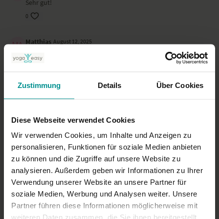
Sehr gut!
0
Matthias
August 12, 2025
Sehr schön und wohltuend!
0
Zustimmung
Details
Über Cookies
Matthias
Mai 25, 2025
Sehr gut, besonders mal zu lachen ist super angenehm.
0
Diese Webseite verwendet Cookies
Wir verwenden Cookies, um Inhalte und Anzeigen zu
Mehr laden
personalisieren, Funktionen für soziale Medien anbieten
zu können und die Zugriffe auf unsere Website zu
analysieren. Außerdem geben wir Informationen zu Ihrer
Verwendung unserer Website an unsere Partner für
Ähnliche Videos
soziale Medien, Werbung und Analysen weiter. Unsere
Partner führen diese Informationen möglicherweise mit
weiteren Daten zusammen, die Sie ihnen bereitgestellt