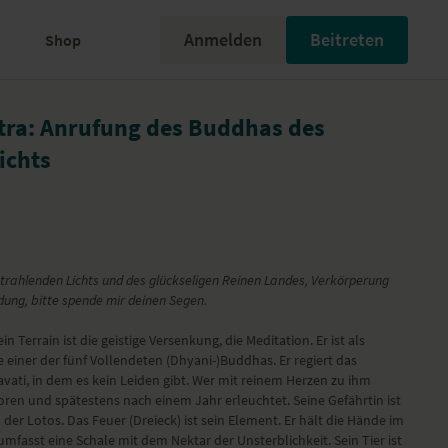
Anmelden
Beitreten
Shop
ra: Anrufung des Buddhas des
ichts
rahlenden Lichts und des glückseligen Reinen Landes, Verkörperung
dung, bitte spende mir deinen Segen.
in Terrain ist die geistige Versenkung, die Meditation. Er ist als
 einer der fünf Vollendeten (Dhyani-)Buddhas. Er regiert das
vati, in dem es kein Leiden gibt. Wer mit reinem Herzen zu ihm
oren und spätestens nach einem Jahr erleuchtet. Seine Gefährtin ist
der Lotos. Das Feuer (Dreieck) ist sein Element. Er hält die Hände im
mfasst eine Schale mit dem Nektar der Unsterblichkeit. Sein Tier ist