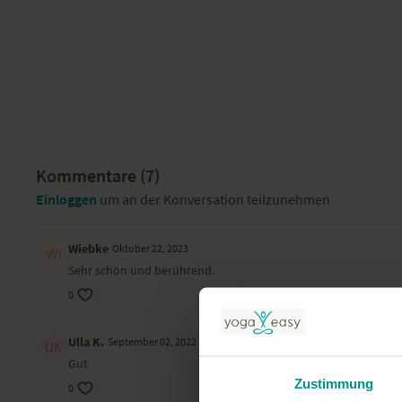
Kommentare (
7
)
Einloggen
um an der Konversation teilzunehmen
Wiebke
Oktober 22, 2023
Sehr schön und berührend.
0
Ulla K.
September 02, 2022
Gut
Zustimmung
0