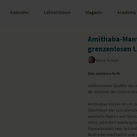
Kalender
Lehrer:innen
Magazin
Academy
Amithaba-Mant
grenzenlosen L
Anna Trökes
Om amideva hrih
Vollkommener Buddha des st
der Weisheit der Unterschei
Amithabas Körper ist rot, se
Oberhaupt der Lotosfamilie
westliche Reine Land Shuka
betet, wird dort wiedergeb
Pandaravasini, sein Symbol 
Mudra der Meditation und u