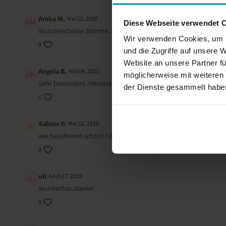
Amba M.
Mai 20, 2020
Diese Webseite verwendet 
Wunderschöne Stimme...berührend tief....
Wir verwenden Cookies, um I
0
und die Zugriffe auf unsere 
Website an unsere Partner fü
Angela B.
Mai 04, 2020
möglicherweise mit weiteren
Sehr besonders. Herzinnig. Danke dafür!
der Dienste gesammelt habe
0
Sabine P.
Mai 12, 2019
wie berührend schön! <3
0
uli
April 27, 2019
wunderbar, danke!
0