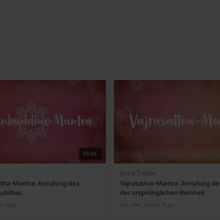
03:34
Anna Trökes
dha-Mantra: Anrufung des
Vajrasattva-Mantra: Anrufung d
Buddhas
der ursprünglichen Reinheit
ha Yoga
Für alle | Hatha Yoga