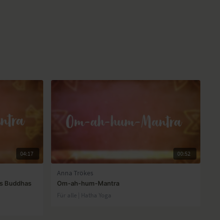
04:17
00:52
Anna Trökes
es Buddhas
Om-ah-hum-Mantra
Für alle | Hatha Yoga