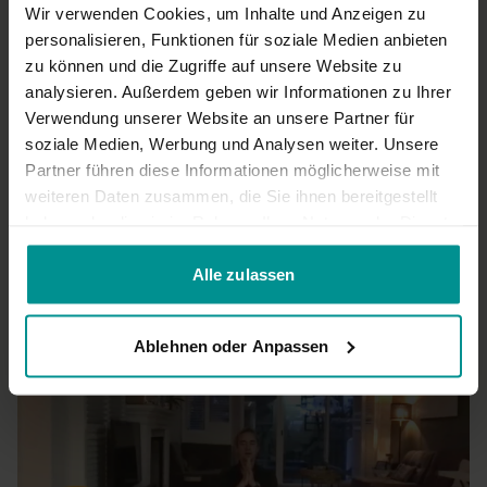
Körper schon gut kennen
Wir verwenden Cookies, um Inhalte und Anzeigen zu
personalisieren, Funktionen für soziale Medien anbieten
0
zu können und die Zugriffe auf unsere Website zu
analysieren. Außerdem geben wir Informationen zu Ihrer
Jen
November 20, 2025
Verwendung unserer Website an unsere Partner für
Humorvoll, energiegeladen. Danke schön.
soziale Medien, Werbung und Analysen weiter. Unsere
0
Partner führen diese Informationen möglicherweise mit
weiteren Daten zusammen, die Sie ihnen bereitgestellt
Mehr laden
haben oder die sie im Rahmen Ihrer Nutzung der Dienste
gesammelt haben.
Alle zulassen
Ähnliche Videos
Ablehnen oder Anpassen