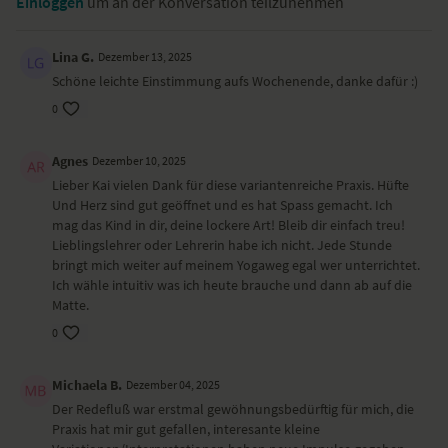
Einloggen
um an der Konversation teilzunehmen
meditativer Einstieg
freie Bewegung im Vierfüßlerstand
herabschauender Hund – Adho Mucha Svanasana
Lina G.
Dezember 13, 2025
stehende Vorbeuge – Uttanasana
Schöne leichte Einstimmung aufs Wochenende, danke dafür :)
Stuhl mit Twist – Utkatasana
0
hoher Ausfallschritt mit Twist
Bretthaltung – Chaturanga Dandasana
Kobra – Bhujangasana
Agnes
Dezember 10, 2025
Kindhaltung – Balasana
Lieber Kai vielen Dank für diese variantenreiche Praxis. Hüfte
dreibeiniger Hund – Eka Pada Adho Mukha Svanasana
Und Herz sind gut geöffnet und es hat Spass gemacht. Ich
Variante Adler im Stehen
mag das Kind in dir, deine lockere Art! Bleib dir einfach treu!
Übungen im Stand
Lieblingslehrer oder Lehrerin habe ich nicht. Jede Stunde
Variante Bogen – Dhanurasana
bringt mich weiter auf meinem Yogaweg egal wer unterrichtet.
Krieger II – Virabhadrasana II
Ich wähle intuitiv was ich heute brauche und dann ab auf die
friedvoller Krieger – Viparita Virabhadrasana
Matte.
hingebungsvoller Krieger – Bhakti Virabhadrasana
seitlicher Winkel – Parsvakonasana
0
Heuschrecke Variante – Shalabhasana
Babyschaukel – Hindolasana
Michaela B.
Dezember 04, 2025
sitzende gegrätschte Vorbeuge – Upavistha Konasana
Der Redefluß war erstmal gewöhnungsbedürftig für mich, die
Schulterbrücke – Setu Bandha Sarvangasana
Praxis hat mir gut gefallen, interesante kleine
Beinrückseitendehnung