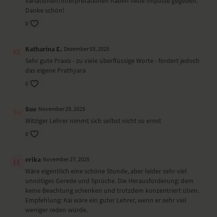
Variationen/Interpretationen haben neue Impulse gegeben.
Variante liegender Twist – Makarasana
Danke schön!
Happy Baby – Ananda Balasana
Shavasana
0
Wirkung und Vorteile der Yoga-Übungs-Sequenz
Katharina E.
Dezember 03, 2025
Du kräftigst deinen Körper und findest dabei Stille im Inneren.
Sehr gute Praxis - zu viele überflüssige Worte - fordert jedoch
das eigene Prathyara
Ort und Ausstattung
0
Dieses Video ist eine Aufzeichnung einer unserer Live-Klassen, daher
ist es möglich, dass die Video- oder Tonqualität nicht der gewohnten
Sue
November 29, 2025
YogaEasy-Qualität entspricht.
Witziger Lehrer nimmt sich selbst nicht so ernst
0
erika
November 27, 2025
Wäre eigentlich eine schöne Stunde, aber leider sehr viel
unnötiges Gerede und Sprüche. Die Herausforderung: dem
keine Beachtung schenken und trotzdem konzentriert üben.
Empfehlung: Kai wäre ein guter Lehrer, wenn er sehr viel
weniger reden würde.