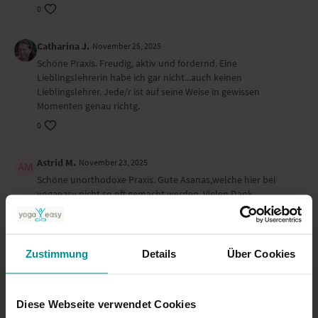
0
Catharina J.
November 25, 2025
Schöne Praxis. Freudig, aktiv und fordernd. Eine
Lieblingslehrerin habe ich gar nicht...auch keinen
Lieblingslehrer. Jede/r ist auf seine Weise in gewissen
Momenten genau richtg.
0
Astrid M.
November 23, 2025
Schöne unorthodoxe Praxis. Gute Asanas,welche hier bei
yogaeasy nicht so oft gemacht werden. Vielen Dank
0
Inga H.
November 22, 2025
Zustimmung
Details
Über Cookies
Lässige, locker-flockige Stunde...angenehm, dass Yoga hier
nicht so ernst genommen wird...wohltuende
Übungen....allerdings teils unstrukturiert und chaotisch...hat
Diese Webseite verwendet Cookies
mich teils gestört....man muss die Übungen und seinen