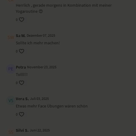
Herrlich , gerade morgens in Kombination mit meiner
Yogaroutine 😍
0
Sa W.
Dezember 07, 2025
Sollte ich mehr machen!
0
Petra
November 23, 2025
Tolll!!!
0
Vera S.
Juli 03, 2025
Etwas mehr Face Übungen wären schön
0
Silvi S.
Juni 22, 2025