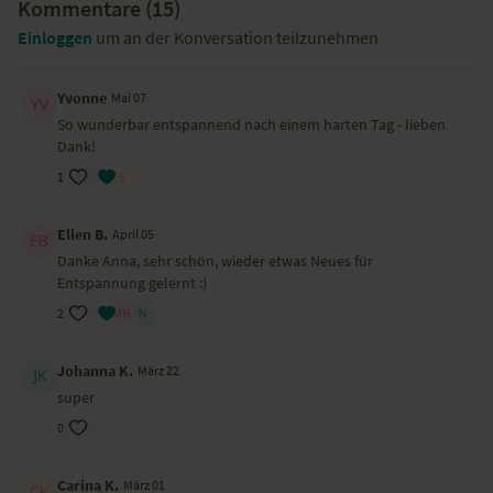
Kommentare (
Arme ausstrecken
15
)
Einloggen
um an der Konversation teilzunehmen
Wirkung und Vorteile
Diese kurze Sequenz belebt und entspannt dein gesamtes Gesicht.
Yvonne
Mai 07
So wunderbar entspannend nach einem harten Tag - lieben
Ort
Dank!
1
Dieses Video haben wir in Hamburg gedreht.
Ellen B.
April 05
Danke Anna, sehr schön, wieder etwas Neues für
Entspannung gelernt :)
2
Johanna K.
März 22
super
0
Carina K.
März 01