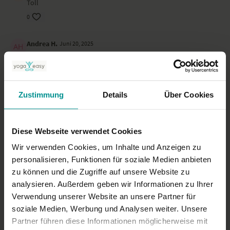
Toll
0
Andrea H.
Juni 20, 2025
Einfach angenehme kleine Sequenz
0
Zustimmung
Details
Über Cookies
Brigitte G.
Juni 17, 2025
Wunderbar entspannend- Annas Stimme und die Musik
passen auch sehr gut dazu 👌🙋‍♀️
Diese Webseite verwendet Cookies
0
Wir verwenden Cookies, um Inhalte und Anzeigen zu
personalisieren, Funktionen für soziale Medien anbieten
Mehr laden
zu können und die Zugriffe auf unsere Website zu
analysieren. Außerdem geben wir Informationen zu Ihrer
Verwendung unserer Website an unsere Partner für
Ähnliche Videos
soziale Medien, Werbung und Analysen weiter. Unsere
Partner führen diese Informationen möglicherweise mit