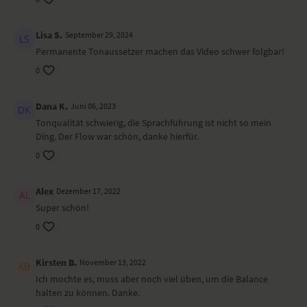
Adler – Garudasana
Variante tiefe Hocke – Malasana
Lisa S.
September 29, 2024
gedrehter sitzender Schmetterling – Parivrtta Baddha Konasana
Permanente Tonaussetzer machen das Video schwer folgbar!
halbes Boot – Ardha Navasana
Drehsitz – Matsyendrasana
0
Boot – Navasana
Päckchenhaltung – Apanasana
Dana K.
Juni 06, 2023
Shavasana
Tonqualität schwierig, die Sprachführung ist nicht so mein
Wirkung und Vorteile der Yoga-Übungs-Sequenz
Ding. Der Flow war schön, danke hierfür.
0
In der Stille und Langsamkeit findest du deine Kraft und deine
Balance wieder.
Alex
Dezember 17, 2022
Ort und Ausstattung
Super schön!
0
Dieses Video ist eine Aufzeichnung einer unserer Live-Klassen, daher
ist es möglich, dass die Video- oder Tonqualität nicht der gewohnten
YogaEasy-Qualität entspricht.
Kirsten B.
November 13, 2022
Ich mochte es, muss aber noch viel üben, um die Balance
halten zu können. Danke.