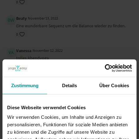
0
Beaty
November 13, 2022
Eine wunderbare Sequenz um die Balance wieder zu finden.
0
Vanessa
November 12, 2022
tolles Abendyoga
0
Birgitta E.
November 11, 2022
Zustimmung
Details
Über Cookies
Schöne Übungsfolge ! Die genaues Zuhören einfordert Was
bei der Tonqualität schwierig ist für mich
0
Diese Webseite verwendet Cookies
Wir verwenden Cookies, um Inhalte und Anzeigen zu
Grit
November 09, 2022
personalisieren, Funktionen für soziale Medien anbieten
Die Tonqualität ist zum Teil leider sehr schlecht.
zu können und die Zugriffe auf unsere Website zu
0