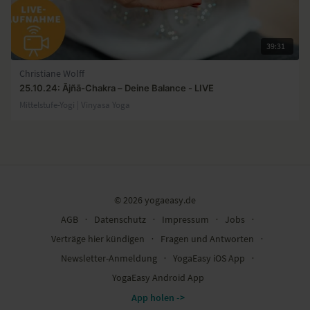
39:31
Christiane Wolff
25.10.24: Ājñā-Chakra – Deine Balance - LIVE
Mittelstufe-Yogi | Vinyasa Yoga
© 2026 yogaeasy.de
AGB
∙
Datenschutz
∙
Impressum
∙
Jobs
∙
Verträge hier kündigen
∙
Fragen und Antworten
∙
Newsletter-Anmeldung
∙
YogaEasy iOS App
∙
YogaEasy Android App
App holen ->