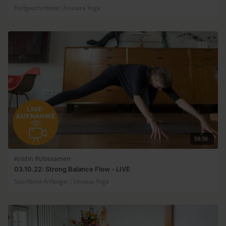
Fortgeschrittene | Anusara Yoga
58:36
Kristin Rübesamen
03.10.22: Strong Balance Flow - LIVE
Sportliche Anfänger | Vinyasa Yoga