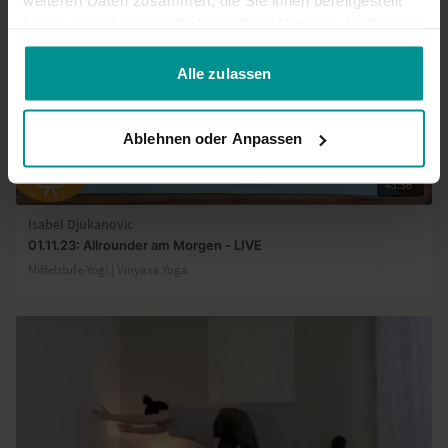
weiteren Daten zusammen, die Sie ihnen bereitgestellt
haben oder die sie im Rahmen Ihrer Nutzung der Dienste
gesammelt haben.
Alle zulassen
Ablehnen oder Anpassen
43:56
Isabel Djukanovic
01.11.23: Allrounder am Morgen - LIVE
Mittelstufe-Yogi | Vinyasa Yoga