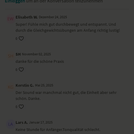
Einloggen
um an der Konversation teilzunehmen
Spotify-Playlist
zur Sequenz erstellt.
Dieses Video ist eine Aufzeichnung einer unserer Live-Klassen, daher
Elisabeth W.
Dezember 24, 2025
ist es möglich, dass die Video- oder Tonqualität nicht der gewohnten
Super! Fühle mich gut durchbewegt und entspannt. Und
YogaEasy-Qualität entspricht.
durch die Gleichgewichtsübungen am Anfang richtig lustig!
0
SH
November 02, 2025
danke für die schöne Praxis
0
Kerstin G.
Mai 25, 2025
Der Sound war manchmal nicht gut, die Einheit aber sehr
schön. Danke.
0
Lars A.
Januar 17, 2025
Keine Stunde für Anfänger.Tonqualität schlecht.