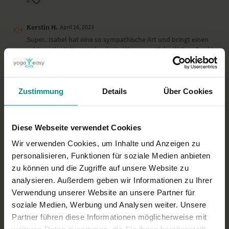
0
Kerstin H.
April 16, 2023
Super.. Isabel hat eine so sympathische Art und bringt einen
ruhig und mit Humor durch die Übungen ..Vielen lieben Dank!
namaste
0
Zustimmung
Details
Über Cookies
Marianne
Dezember 26, 2022
das hat soooo gut getan. Danke
Diese Webseite verwendet Cookies
0
Wir verwenden Cookies, um Inhalte und Anzeigen zu
Mehr laden
personalisieren, Funktionen für soziale Medien anbieten
zu können und die Zugriffe auf unsere Website zu
analysieren. Außerdem geben wir Informationen zu Ihrer
Verwendung unserer Website an unsere Partner für
Ähnliche Videos
soziale Medien, Werbung und Analysen weiter. Unsere
Partner führen diese Informationen möglicherweise mit