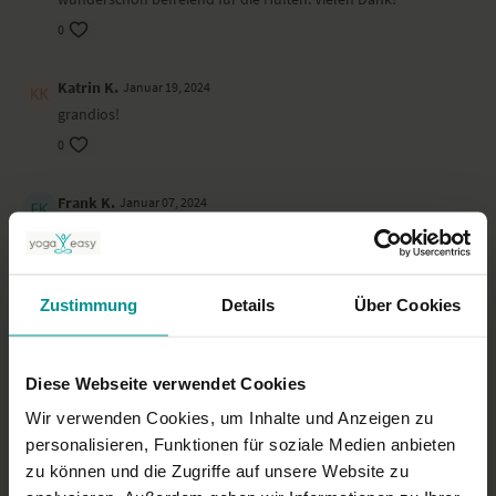
0
Katrin K.
Januar 19, 2024
grandios!
0
Frank K.
Januar 07, 2024
Körperlich herausfordernd - richtig super!
0
Zustimmung
Details
Über Cookies
Birgit
November 01, 2023
Ganz tolle Stunde, auch für den Morgen geeignet. Danke!
0
Diese Webseite verwendet Cookies
Wir verwenden Cookies, um Inhalte und Anzeigen zu
Martina Z.
Oktober 16, 2023
personalisieren, Funktionen für soziale Medien anbieten
Eine super Stunde!
zu können und die Zugriffe auf unsere Website zu
0