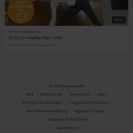
58:39
Kristin Rübesamen
27.02.23: Healthy Hips - LIVE
Mittelstufe-Yogi | Vinyasa Yoga
© 2026 yogaeasy.de
AGB
∙
Datenschutz
∙
Impressum
∙
Jobs
∙
Verträge hier kündigen
∙
Fragen und Antworten
∙
Newsletter-Anmeldung
∙
YogaEasy iOS App
∙
YogaEasy Android App
App holen ->