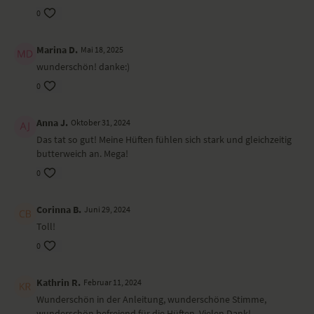
0
Wirkung und Vorteile der Yoga-Übungs-Sequenz
Du wirst dich hinterher ganz mit deinem Körper verbunden fühlen.
Marina D.
Mai 18, 2025
wunderschön! danke:)
Ort und Ausstattung
Dieses Video ist eine Aufzeichnung einer unserer Live-Klassen, daher
0
ist es möglich, dass die Video- oder Tonqualität nicht der gewohnten
YogaEasy-Qualität entspricht.
Anna J.
Oktober 31, 2024
Das tat so gut! Meine Hüften fühlen sich stark und gleichzeitig
butterweich an. Mega!
0
Corinna B.
Juni 29, 2024
Toll!
0
Kathrin R.
Februar 11, 2024
Wunderschön in der Anleitung, wunderschöne Stimme,
wunderschön befreiend für die Hüften. Vielen Dank!