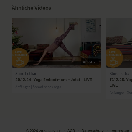
Ähnliche Videos
01:06:17
Stine Lethan
Stine Lethan
29.12.24: Yoga Embodiment – Jetzt - LIVE
17.12.25: Y
LIVE
Anfänger | Somatisches Yoga
Anfänger | So
© 2026 yogaeasy.de
∙
AGB
∙
Datenschutz
∙
Impressum