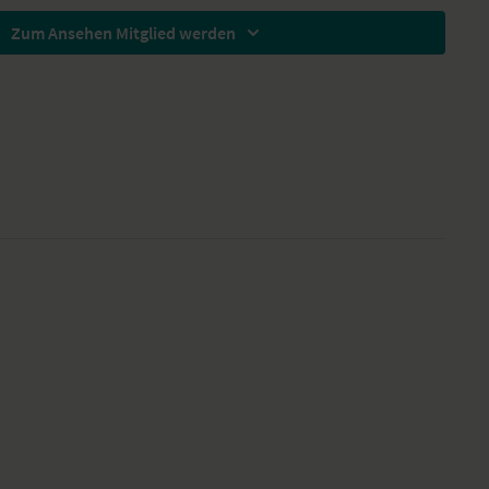
Zum Ansehen Mitglied werden
ichnung einer unserer Live-Klassen, daher ist es möglich, dass die
cht der gewohnten YogaEasy-Qualität entspricht.