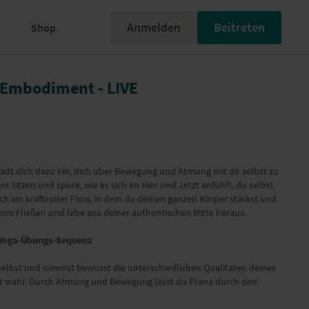
Anmelden
Beitreten
Shop
 Embodiment - LIVE
ädt dich dazu ein, dich über Bewegung und Atmung mit dir selbst zu
m Sitzen und spüre, wie es sich im Hier und Jetzt anfühlt, du selbst
ich ein kraftvoller Flow, in dem du deinen ganzen Körper stärkst und
 zum Fließen und lebe aus deiner authentischen Mitte heraus.
 Yoga-Übungs-Sequenz
 selbst und nimmst bewusst die unterschiedlichen Qualitäten deines
tät wahr. Durch Atmung und Bewegung lässt du Prana durch den