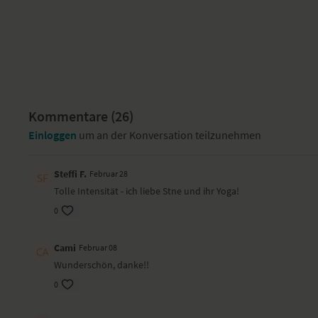
Kommentare (
26
)
Einloggen
um an der Konversation teilzunehmen
Steffi F.
Februar 28
Tolle Intensität - ich liebe Stne und ihr Yoga!
0
Cami
Februar 08
Wunderschön, danke!!
0