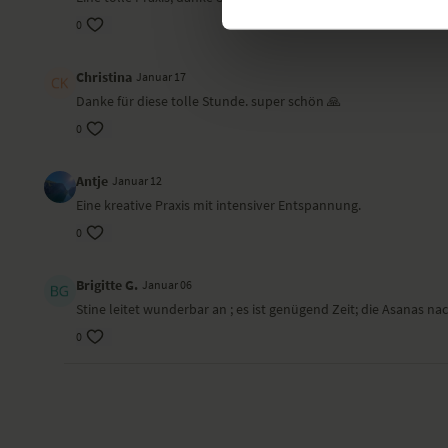
0
Christina
Januar 17
Danke für diese tolle Stunde. super schön 🙏
0
Antje
Januar 12
Eine kreative Praxis mit intensiver Entspannung.
0
Brigitte G.
Januar 06
Stine leitet wunderbar an ; es ist genügend Zeit; die Asanas n
0