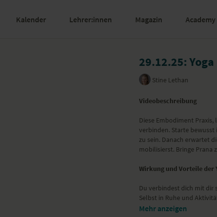
Kalender
Lehrer:innen
Magazin
Academy
29.12.25: Yoga
Stine Lethan
Videobeschreibung
Diese Embodiment Praxis, l
verbinden. Starte bewusst i
zu sein. Danach erwartet d
mobilisierst. Bringe Prana
Wirkung und Vorteile der
Du verbindest dich mit dir
Selbst in Ruhe und Aktivi
gesamten Körper fließen.
Mehr anzeigen