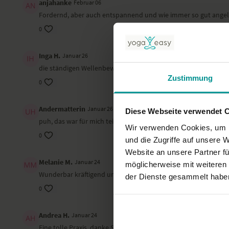
anjahanke
Februar 06
Fordernd, aber auch entspannend und wie immer so gut angele
0
Inga H.
Januar 26
die ständigen Wellenbewegungen waren nicht meins
Zustimmung
0
Andermatterin
Januar 26
Diese Webseite verwendet 
puh, das war für mich teilweise ganz schön anstrengend, aber 
Wir verwenden Cookies, um I
0
und die Zugriffe auf unsere 
Website an unsere Partner fü
Melanie M.
Januar 24
möglicherweise mit weiteren
Wunderbar kräftigend und erdend.
der Dienste gesammelt habe
0
Andrea H.
Januar 24
Eine tolle Praxis, danke Stine❤️🙏