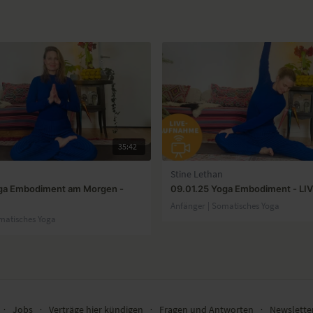
35:42
Stine Lethan
oga Embodiment am Morgen -
09.01.25 Yoga Embodiment - LI
Anfänger | Somatisches Yoga
matisches Yoga
∙
Jobs
∙
Verträge hier kündigen
∙
Fragen und Antworten
∙
Newslett