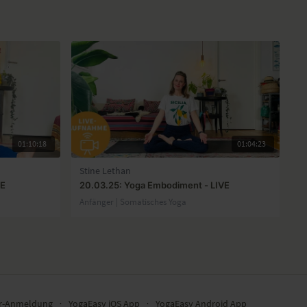
01:10:18
01:04:23
Stine Lethan
VE
20.03.25: Yoga Embodiment - LIVE
Anfänger | Somatisches Yoga
er-Anmeldung
∙
YogaEasy iOS App
∙
YogaEasy Android App