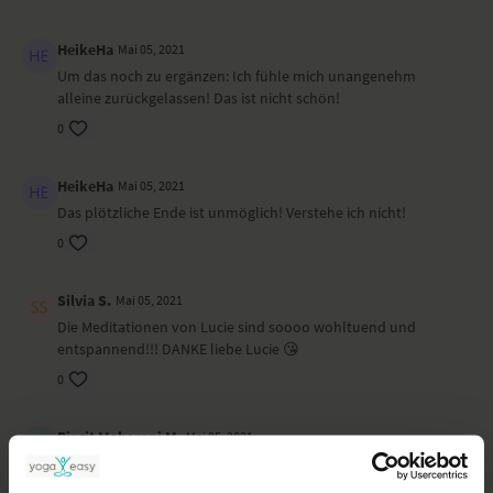
HeikeHa
Mai 05, 2021
Um das noch zu ergänzen: Ich fühle mich unangenehm
alleine zurückgelassen! Das ist nicht schön!
0
HeikeHa
Mai 05, 2021
Das plötzliche Ende ist unmöglich! Verstehe ich nicht!
0
Silvia S.
Mai 05, 2021
Die Meditationen von Lucie sind soooo wohltuend und
entspannend!!! DANKE liebe Lucie 😘
0
Birgit Maharani M.
Mai 05, 2021
Leider wieder mittendrin abgebrochen