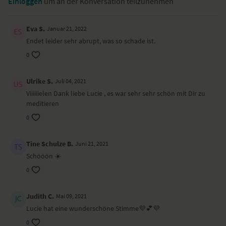
Einloggen
um an der Konversation teilzunehmen
Triff unsere wunderbaren Lehrer:innen live – zur Morgenroutine mit
Nina Heitmann oder Christina Lobe. Übe mit Annika Isterling, Nicole
Bongartz oder mach eine Reise mit dem „YogaDoc” Dr. Ronald Steiner.
Eva S.
Januar 21, 2022
Endet leider sehr abrupt, was so schade ist.
JETZT MITMACHEN
0
Ulrike S.
Juli 04, 2021
Viiiiiielen Dank liebe Lucie , es war sehr sehr schön mit Dir zu
meditieren
0
Tine Schulze B.
Juni 21, 2021
Schööön ☀️
0
Judith C.
Mai 09, 2021
Lucie hat eine wunderschöne Stimme💜💕💜
0