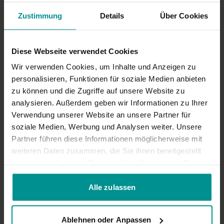
0
Zustimmung
Details
Über Cookies
Ähnliche Videos
Diese Webseite verwendet Cookies
Wir verwenden Cookies, um Inhalte und Anzeigen zu
personalisieren, Funktionen für soziale Medien anbieten
zu können und die Zugriffe auf unsere Website zu
analysieren. Außerdem geben wir Informationen zu Ihrer
Verwendung unserer Website an unsere Partner für
soziale Medien, Werbung und Analysen weiter. Unsere
Partner führen diese Informationen möglicherweise mit
weiteren Daten zusammen, die Sie ihnen bereitgestellt
48:22
haben oder die sie im Rahmen Ihrer Nutzung der Dienste
gesammelt haben.
Lucie Beyer
Alle zulassen
24.06.21: Metta-Meditation und Pranayama - LIVE
Für alle | Meditation
Ablehnen oder Anpassen