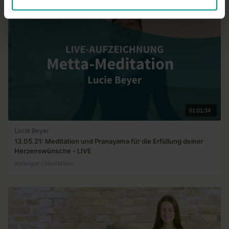
01:01:34
Lucie Beyer
13.05.21: Meditation und Pranayama für die Erfüllung deiner
Herzenswünsche - LIVE
Anfänger | Meditation