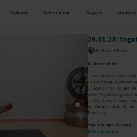
Kalender
Lehrer:innen
Magazin
Academy
28.01.23: Yogat
Dr. Ronald Steiner
In diesem Video
… erwartet dich eine Yogath
Halswirbelsäule weicher we
… lässt dich Dr. Ronald St
in der Yogapraxis gemacht
… erwarten dich keine kla
der Wirbelsäule im Stehen
Praxis ein.
Yoga-Übungen (Asanas)
Sitali-Atmung
Mehr anzeigen