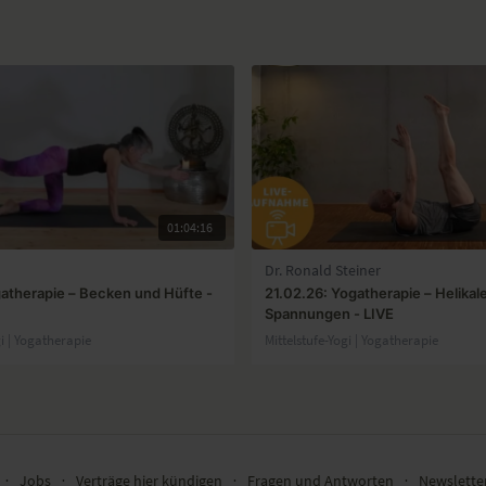
01:04:16
Dr. Ronald Steiner
ogatherapie – Becken und Hüfte -
21.02.26: Yogatherapie – Helikal
Spannungen - LIVE
gi | Yogatherapie
Mittelstufe-Yogi | Yogatherapie
∙
Jobs
∙
Verträge hier kündigen
∙
Fragen und Antworten
∙
Newslett