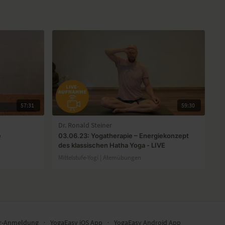
57:31
59:30
Dr. Ronald Steiner
e
03.06.23: Yogatherapie – Energiekonzept
des klassischen Hatha Yoga - LIVE
Mittelstufe-Yogi | Atemübungen
er-Anmeldung
∙
YogaEasy iOS App
∙
YogaEasy Android App