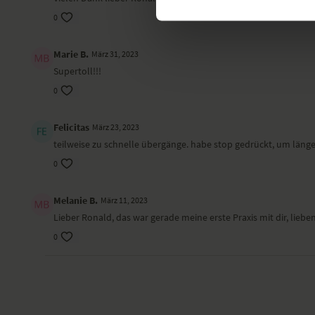
0
Marie B.
März 31, 2023
Supertoll!!!
0
Felicitas
März 23, 2023
teilweise zu schnelle übergänge. habe stop gedrückt, um läng
0
Melanie B.
März 11, 2023
Lieber Ronald, das war gerade meine erste Praxis mit dir, lieb
0