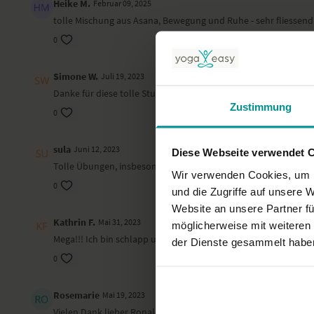
Heike M.
Februar 09, 2025
tolle Mischung aus Asana, Bewegung und Ruhe - sehr fliessend
0
Simone W.
Juli 19, 2023
Danke für diese tolle Stunde. Das ist das, was geschundene Bü
Zustimmung
0
sula
Juni 12, 2023
Diese Webseite verwendet 
Tolle Übungen, insbesondere die Atemübungen waren eine Bere
Wir verwenden Cookies, um I
0
und die Zugriffe auf unsere 
Website an unsere Partner fü
Kathrin F.
Mai 31, 2023
möglicherweise mit weiteren
Mega!!! Ich bin schlapp und mit Schmerzen gestartet und fühle 
der Dienste gesammelt habe
0
Rosemarie
Mai 19, 2023
Vielen Dank lieber Ronald, mein Leben und auch mein Körper k