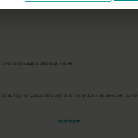
er in einzelnen asanas bleiben zu können
en Dank. Yoga mal ganz anders. Sehr mobilisierend, in allen Bereichen. Dank
Mehr laden