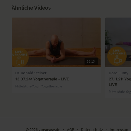
Ähnliche Videos
55:13
Dr. Ronald Steiner
Doro Fumy
13.07.24: Yogatherapie - LIVE
27.11.21: Y
LIVE
Mittelstufe-Yogi | Yogatherapie
Mittelstufe-Yo
© 2026 yogaeasy.de
∙
AGB
∙
Datenschutz
∙
Impressum