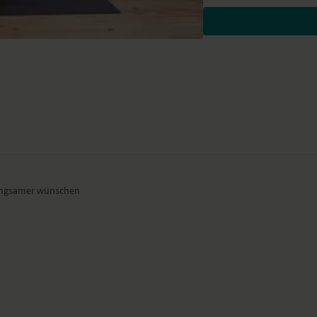
Kopfkreisen
freie Bewegungen in der
federnde Bewegungen i
Wellenbewegungen im 
Kreisen der Schultern 
Kreisen der Schultern i
Wellenbewegungen in 
Drehbewegungen aus
M
Variante von Anjaneya
tiefe Hocke – Malasana
sitzende Vorbeuge – P
Sschmetterling – Badd
Schulterbrücke – Badd
Rad – Dhanurasana
 langsamer wünschen
Shavasana
Kechari-Mudra
Wirkung und Vorteile der
Du wirst Weite und Freihei
reduziert.
Ort und Ausstattung