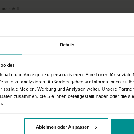
 und subtil
Dieses Video ist eine Aufze
Video- oder Tonqualität ni
rostuhl Wirbelsäulen brauchen. Ich danke dir.
Details
Cookies
icherung. Hätte nur gerne im Vorfeld gewusst, dass man viel Platz braucht
nhalte und Anzeigen zu personalisieren, Funktionen für soziale
Website zu analysieren. Außerdem geben wir Informationen zu I
r soziale Medien, Werbung und Analysen weiter. Unsere Partner
 Daten zusammen, die Sie ihnen bereitgestellt haben oder die s
mich jetzt energetisiert und bin schmerzfrei.
n.
Ablehnen oder Anpassen
onnte sich durch deine Übungen in eine sehr positivere Richtung lenken, vi