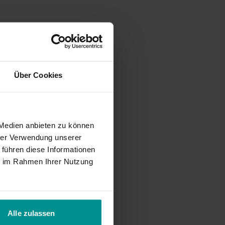
ichnung einer unserer Live-Klassen, daher ist es möglich, dass die
cht der gewohnten YogaEasy-Qualität entspricht.
Über Cookies
.
 Medien anbieten zu können
hrer Verwendung unserer
 führen diese Informationen
ie im Rahmen Ihrer Nutzung
Alle zulassen
ele Grüße Rosi