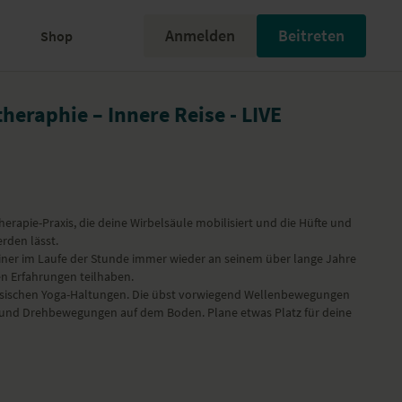
Anmelden
Beitreten
Shop
heraphie – Innere Reise - LIVE
erapie-Praxis, die deine Wirbelsäule mobilisiert und die Hüfte und
rden lässt.
einer im Laufe der Stunde immer wieder an seinem über lange Jahre
en Erfahrungen teilhaben.
ssischen Yoga-Haltungen. Die übst vorwiegend Wellenbewegungen
 und Drehbewegungen auf dem Boden. Plane etwas Platz für deine