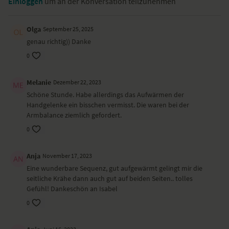
Einloggen
um an der Konversation teilzunehmen
Wenn du gerne mit Musik übst, hat Isabel dir hier eine passende
Spotify-Playlist
zur Sequenz erstellt.
Olga
September 25, 2025
Dieses Video ist eine Aufzeichnung einer unserer Live-Klassen, daher
genau richtig)) Danke
ist es möglich, dass die Video- oder Tonqualität nicht der gewohnten
YogaEasy-Qualität entspricht.
0
Melanie
Dezember 22, 2023
Schöne Stunde. Habe allerdings das Aufwärmen der
Handgelenke ein bisschen vermisst. Die waren bei der
Armbalance ziemlich gefordert.
0
Anja
November 17, 2023
Eine wunderbare Sequenz, gut aufgewärmt gelingt mir die
seitliche Krähe dann auch gut auf beiden Seiten.. tolles
Gefühl! Dankeschön an Isabel
0