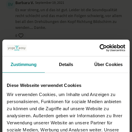
Barbara V.
September 19, 2021
Es war streng, un d das ist gut. Leider ist die Soundqualität
recht schlecht und das macht ein Folgen schwierig, vor allem
bei all den Drehübungen den Kopf Richtung Bildschirm zu
wenden.... Danke.
0
Simone P.
September 12, 2021
also Bild und Tonqualität geht leider gar nicht. sorry
Zustimmung
Details
Über Cookies
0
Monika D.
September 01, 2021
Diese Webseite verwendet Cookies
Zu kurz
Wir verwenden Cookies, um Inhalte und Anzeigen zu
0
personalisieren, Funktionen für soziale Medien anbieten
zu können und die Zugriffe auf unsere Website zu
Mehr laden
analysieren. Außerdem geben wir Informationen zu Ihrer
Verwendung unserer Website an unsere Partner für
soziale Medien, Werbung und Analysen weiter. Unsere