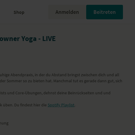
Anmelden
Beitreten
Shop
owner Yoga - LIVE
ruhige Abendpraxis, in der du Abstand bringst zwischen dich und all
ie der Sommer so zu bieten hat. Manchmal tut es gerade dann gut, sich
Twists und Core-Übungen, dehnst deine Beinrückseiten und und
 üben. Du findest hier die
Spotify Playlist
.
fnung
 Wirbelsäule in Rückenlage