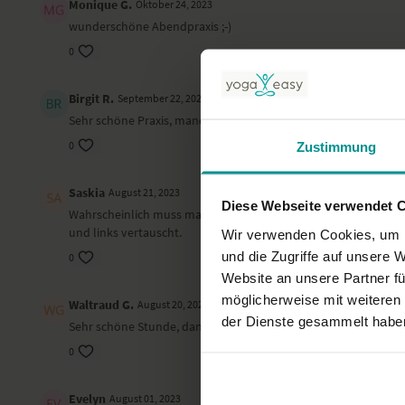
Monique G.
Oktober 24, 2023
wunderschöne Abendpraxis ;-)
0
Birgit R.
September 22, 2023
Sehr schöne Praxis, manchmal war es etwas schwierig zu vers
0
Zustimmung
Saskia
August 21, 2023
Diese Webseite verwendet 
Wahrscheinlich muss man mit Kristin schon ein paar mal geübt 
und links vertauscht.
Wir verwenden Cookies, um I
und die Zugriffe auf unsere 
0
Website an unsere Partner fü
möglicherweise mit weiteren
Waltraud G.
August 20, 2023
der Dienste gesammelt habe
Sehr schöne Stunde, danke
0
Evelyn
August 01, 2023