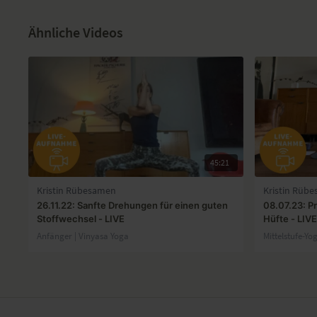
Ähnliche Videos
45:21
Kristin Rübesamen
Kristin Rüb
26.11.22: Sanfte Drehungen für einen guten
08.07.23: P
Stoffwechsel - LIVE
Hüfte - LIV
Anfänger | Vinyasa Yoga
Mittelstufe-Yo