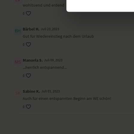
wohltuend und erdend
0
Bärbel H.
Juli 23, 2023
Gut für Wiedereinstieg nach dem Urlaub
0
Manuela S.
Juli 09, 2023
...herrlich entspannend...
0
Sabine K.
Juli 01, 2023
Auch für einen entspannten Beginn am WE schön!
0