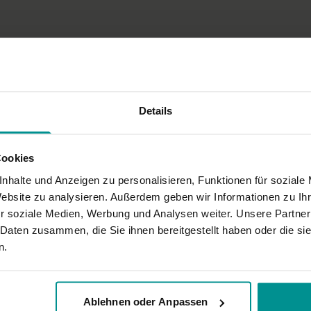
Video- oder Tonqualität ni
tehen
Details
Cookies
haben. Einige Ansagen fand ich nicht ganz eindeutig. Und entweder hatte ic
nhalte und Anzeigen zu personalisieren, Funktionen für soziale
Website zu analysieren. Außerdem geben wir Informationen zu I
r soziale Medien, Werbung und Analysen weiter. Unsere Partner
 Daten zusammen, die Sie ihnen bereitgestellt haben oder die s
n.
Ablehnen oder Anpassen