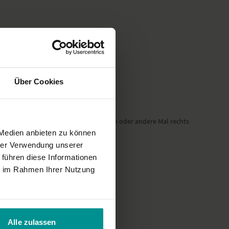
cht der gewohnten YogaEasy-Qualität entspricht.
Über Cookies
h heute Dreher oder Kristin hat das ein oder andere Mal rechts
 Medien anbieten zu können
hrer Verwendung unserer
 führen diese Informationen
ie im Rahmen Ihrer Nutzung
Alle zulassen