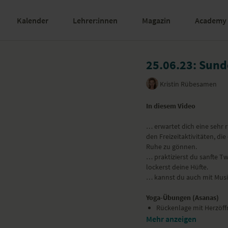
Kalender
Lehrer:innen
Magazin
Academy
25.06.23: Sund
Kristin Rübesamen
In diesem Video
… erwartet dich eine sehr 
den Freizeitaktivitäten, d
Ruhe zu gönnen.
… praktizierst du sanfte 
lockerst deine Hüfte.
… kannst du auch mit Musik
Yoga-Übungen (Asanas)
Rückenlage mit Herzöf
sanfte Mobilisation der
Mehr anzeigen