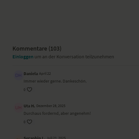
Kommentare (
103
)
Einloggen
um an der Konversation teilzunehmen
Daniela
April 22
Immer wieder gerne. Dankeschön.
0
Uta H.
Dezember 28, 2025
Durchaus fordernd, aber angenehm!
0
Seraphin L.
Juli 21, 2025