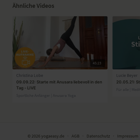
Ähnliche Videos
45:23
Christina Lobe
Lucie Beyer
09.09.22: Starte mit Anusara liebevoll in den
20.05.21: St
Tag - LIVE
Für alle | Medi
Sportliche Anfänger | Anusara Yoga
© 2026 yogaeasy.de
∙
AGB
∙
Datenschutz
∙
Impressum