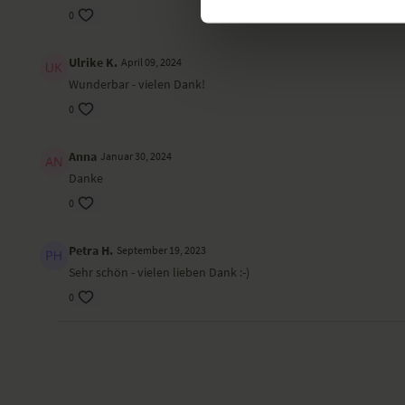
0
Ulrike K.
April 09, 2024
Wunderbar - vielen Dank!
0
Anna
Januar 30, 2024
Danke
0
Petra H.
September 19, 2023
Sehr schön - vielen lieben Dank :-)
0