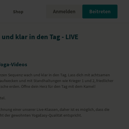
Anmelden
Beitreten
Shop
und klar in den Tag - LIVE
Yoga-Videos
kurzen Sequenz wach und klar in den Tag. Lass dich mit achtsamen
ufwecken und mit Standhaltungen wie Krieger 1 und 2, friedlicher
tsche erden. Öffne dein Herz für den Tag mit dem Kamel!
tel.
ichnung einer unserer Live-Klassen, daher ist es möglich, dass die
cht der gewohnten YogaEasy-Qualität entspricht.