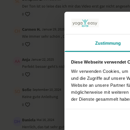
Der Ton ist so leise das ich mir das Video erst gar nicht anges
0
Carmen H.
Januar 29, 2025
Wie immer sehr schön , Dankeschön!
Zustimmung
0
Anja
Januar 22, 2025
Diese Webseite verwendet 
Perfekt besser geht’s nicht
Wir verwenden Cookies, um I
0
und die Zugriffe auf unsere 
Website an unsere Partner fü
Sofie
September 10, 2024
möglicherweise mit weiteren
Keine gute Anleitung
der Dienste gesammelt habe
0
Daniela
Mai 16, 2024
Herrlich, das tat sehr gut. Lieben Dank