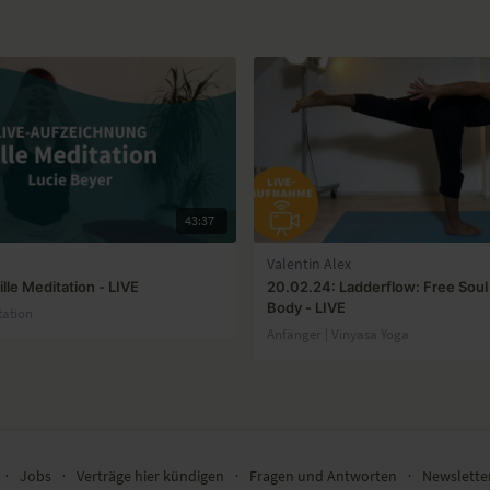
43:37
Valentin Alex
ille Meditation - LIVE
20.02.24: Ladderflow: Free Soul
Body - LIVE
tation
Anfänger | Vinyasa Yoga
∙
Jobs
∙
Verträge hier kündigen
∙
Fragen und Antworten
∙
Newslett