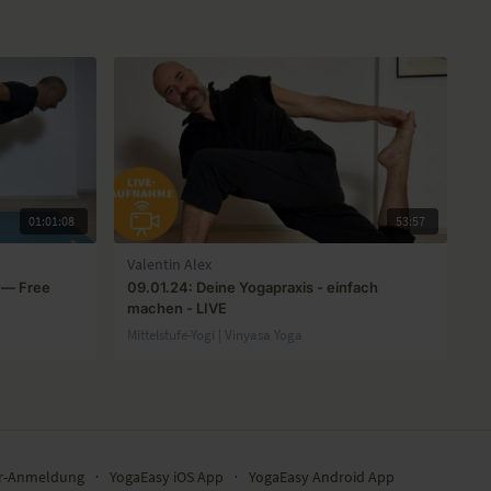
01:01:08
53:57
Valentin Alex
 — Free
09.01.24: Deine Yogapraxis - einfach
machen - LIVE
Mittelstufe-Yogi | Vinyasa Yoga
er-Anmeldung
∙
YogaEasy iOS App
∙
YogaEasy Android App