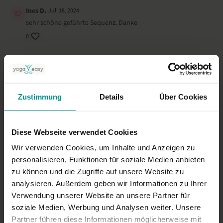
Ines D.
Juli 18, 2024
sehr schöne geführte Sequenz. Danke
0
sido
Mai 24, 2024
Super toll gesegnet
0
Zustimmung
Details
Über Cookies
Imke E.
Mai 14, 2024
Sehr schön :)
Diese Webseite verwendet Cookies
0
Wir verwenden Cookies, um Inhalte und Anzeigen zu
personalisieren, Funktionen für soziale Medien anbieten
Mehr laden
zu können und die Zugriffe auf unsere Website zu
analysieren. Außerdem geben wir Informationen zu Ihrer
Verwendung unserer Website an unsere Partner für
Ähnliche Videos
soziale Medien, Werbung und Analysen weiter. Unsere
Partner führen diese Informationen möglicherweise mit