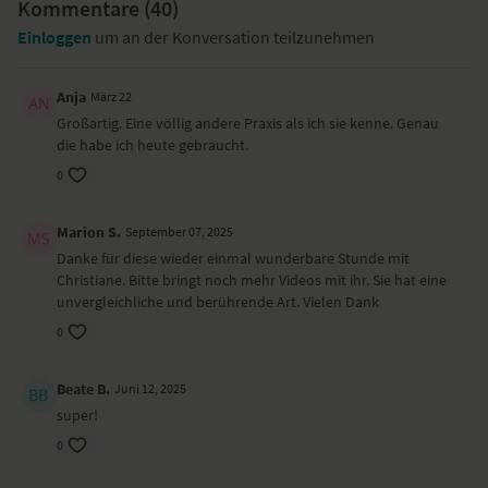
Kommentare (
40
)
Diese Praxis ist auch für dich geeignet, wenn du aktuell deine
Einloggen
um an der Konversation teilzunehmen
Handgelenke nicht belasten kannst.
Besondere Yoga-Übungen (Asanas)
Anja
März 22
Armkreise in Rückenlage
Großartig. Eine völlig andere Praxis als ich sie kenne. Genau
dynamischer liegender Twist
die habe ich heute gebraucht.
stehende Vorbeuge – Uttanasana
0
Haltung von Sarasvati
Göttinnen Haltung mit Shakti-Mudra – Utkata Konasana
dynmaische Kobra-Variationen – Bhujangasana
Marion S.
September 07, 2025
Kindhaltung – Balasana
Danke für diese wieder einmal wunderbare Stunde mit
Christiane. Bitte bringt noch mehr Videos mit ihr. Sie hat eine
Ort und Ausstattung
unvergleichliche und berührende Art. Vielen Dank
Dieses Video ist eine Aufzeichnung einer unserer Live-Klassen, daher
0
ist es möglich, dass die Video- oder Tonqualität nicht der gewohnten
YogaEasy-Qualität entspricht.
Beate B.
Juni 12, 2025
super!
0