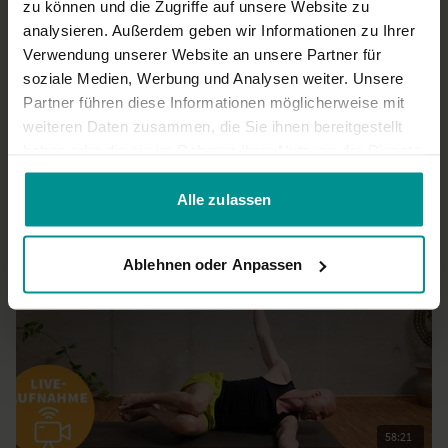
Danke für diese Einheit und danke, dass die Anfangs - und
zu können und die Zugriffe auf unsere Website zu
Schlussworte übersetzt werden.
analysieren. Außerdem geben wir Informationen zu Ihrer
0
Verwendung unserer Website an unsere Partner für
soziale Medien, Werbung und Analysen weiter. Unsere
Partner führen diese Informationen möglicherweise mit
Mehr laden
weiteren Daten zusammen, die Sie ihnen bereitgestellt
haben oder die sie im Rahmen Ihrer Nutzung der Dienste
gesammelt haben.
Ähnliche Videos
Alle zulassen
Ablehnen oder Anpassen
58:21