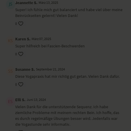
Jeannette S.
März 13, 2025
Variante Supta Padangusthasana
Super! Ich fühle mich gut balanciert und habe viel über meine
Shavasana
Beinrückseiten gelernt! Vielen Dank!
Wirkung und Vorteile der Yoga-Übungs-Sequenz
0
Du dehnst deine Beinrückseiten und wirkst einer Entzündung der
Karen S.
März 07, 2025
Sitzbeinhöcker entgegen.
Super hilfreich bei Fascien-Beschwerden
Ort und Ausstattung
0
Dieses Video ist eine Aufzeichnung einer unserer Live-Klassen, daher
ist es möglich, dass die Video- oder Tonqualität nicht der gewohnten
Susanne S.
September 21, 2024
YogaEasy-Qualität entspricht.
Diese Yogapraxis hat mir richtig gut getan. Vielen Dank dafür.
0
Elli S.
Juni 13, 2024
Vielen Dank für die unterstützende Sequenz. Ich habe
ziemliche Probleme mit meinem rechten Bein. Ich hoffe, das
es durch regelmäßige Übungen besser wird. Jedenfalls war
die Yogastunde sehr informativ.