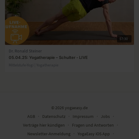
57:30
Dr. Ronald Steiner
05.04.25: Yogatherapie – Schulter - LIVE
Mittelstufe-Yogi | Yogatherapie
© 2026 yogaeasy.de
AGB
∙
Datenschutz
∙
Impressum
∙
Jobs
∙
Verträge hier kündigen
∙
Fragen und Antworten
∙
Newsletter-Anmeldung
∙
YogaEasy iOS App
∙