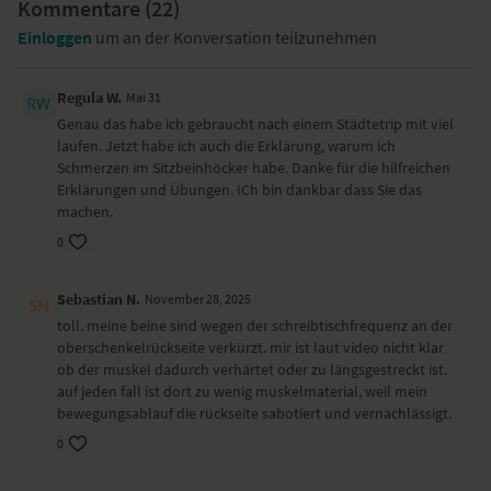
Besondere Hilfsmittel
Kommentare (
22
)
Einloggen
um an der Konversation teilzunehmen
Du benötigst ein Handtuch und einen Yogagurt für diese Praxis.
Yoga-Übungen (Asanas)
Regula W.
Mai 31
Kreisen der Schultern im Sitz
Genau das habe ich gebraucht nach einem Städtetrip mit viel
Ausstreichen der Faszien an den Beinen
laufen. Jetzt habe ich auch die Erklärung, warum ich
Mobilisierung der Hüfte in der tiefen Hocke
Schmerzen im Sitzbeinhöcker habe. Danke für die hilfreichen
Federnde Bewegungen in der stehenden Vorbeuge und im
Erklärungen und Übungen. ICh bin dankbar dass Sie das
aufrechten Stand
machen.
Holz hacken
0
Sonnengruß – Surya Namaskar
herabschauender Hund – Adho Mukha Svanasana
stehende Vorbeuge – Uttanasana
Sebastian N.
November 28, 2025
Kniebeugen
toll. meine beine sind wegen der schreibtischfrequenz an der
gedrehtes Dreieck – Parivrtta Trikonasana
oberschenkelrückseite verkürzt. mir ist laut video nicht klar
stehende gegrätschte Vorbeuge – Prasarita Padottanasana
ob der muskel dadurch verhärtet oder zu längsgestreckt ist.
Rotation der Hüfte in einer Variante der tiefen Hocke
auf jeden fall ist dort zu wenig muskelmaterial, weil mein
dynamisches Skandasana
bewegungsablauf die rückseite sabotiert und vernachlässigt.
Wechsel zwischen Bauchlage und halbem Schmetterling
dynamische Schulterbrücke – Setu Bandha Sarvangasana
0
Rad – Urdha Dhanurasana
sitzende Vorbeuge – Paschimottanasana