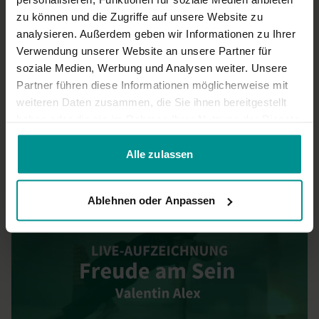
zu können und die Zugriffe auf unsere Website zu
Irene K.
August 12, 2023
analysieren. Außerdem geben wir Informationen zu Ihrer
Super tolle Sequence - danke
Verwendung unserer Website an unsere Partner für
0
soziale Medien, Werbung und Analysen weiter. Unsere
Partner führen diese Informationen möglicherweise mit
Mehr laden
weiteren Daten zusammen, die Sie ihnen bereitgestellt
haben oder die sie im Rahmen Ihrer Nutzung der Dienste
gesammelt haben.
Alle zulassen
Ähnliche Videos
Ablehnen oder Anpassen