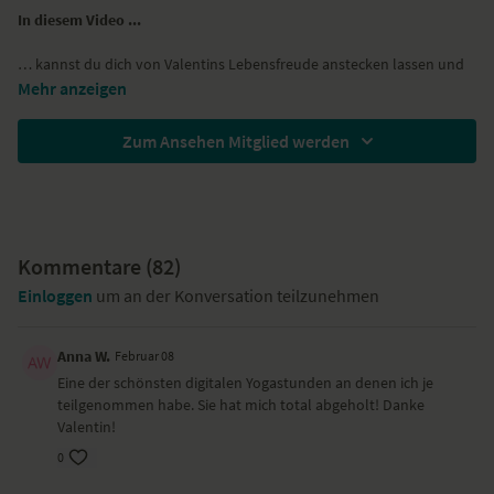
In diesem Video ...
… kannst du dich von Valentins Lebensfreude anstecken lassen und
deine innere Kraft und somit deine Lebensfreude wieder erwecken.
Mehr anzeigen
… erinnert dich Valentin nach dem Lustprinzip zu praktizieren, d.h.
mache nur das, was dich wirklich mit Freude erfüllt und sich gut
Zum Ansehen Mitglied werden
anfühlt. Alles andere lass weg.
… erwartet dich eine Praxis in Form von kurzen, fließenden
Bewegungsabfolgen. Du übst kräftigende Haltungen und
Rückbeugen.
Benötigte Hilfsmittel
Kommentare (
82
)
Einloggen
um an der Konversation teilzunehmen
Wenn du empfindliche Knie hast, lege dir gern eine gefaltet Decke
bereit. Im Kamel kann dich ein Bilder unterstützen.
Anna W.
Februar 08
Yoga-Übungen (Asanas)
Eine der schönsten digitalen Yogastunden an denen ich je
Kindhaltung – Balasana
teilgenommen habe. Sie hat mich total abgeholt! Danke
Kniestand
Valentin!
dynamische Unterarmbrett
0
Fersensitz – Vajrasana
herabschauender Hund – Adho Mukha Svanasana