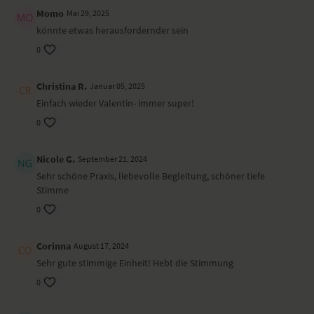
Bretthaltung – Chaturanga Dandasana
Momo
Mai 29, 2025
Seitstütz – Vasisthasana
könnte etwas herausfordernder sein
Kobra – Bhujangasana
Core-Übungen in Rückenlage
0
Happy Baby
stehende Vorbeuge – Uttanasana
Christina R.
Januar 05, 2025
Pyramide – Parsvottanasana
Einfach wieder Valentin- immer super!
Krieger III – Virabhadrasana III
Drehsitz – Matsyendrasana
0
Pflug – Halasana
Schulterstand – Sarvangasana
Nicole G.
September 21, 2024
Fisch – Matsyasana
Kamel – Ustrasana
Sehr schöne Praxis, liebevolle Begleitung, schöner tiefe
Shavasana
Stimme
0
Wirkung und Vorteile der Yoga-Übungs-Sequenz
Du stärkst deine innere Kraft und erweckst deine Lebensfreude
Corinna
August 17, 2024
(wieder).
Sehr gute stimmige Einheit! Hebt die Stimmung
0
Ort und Ausstattung