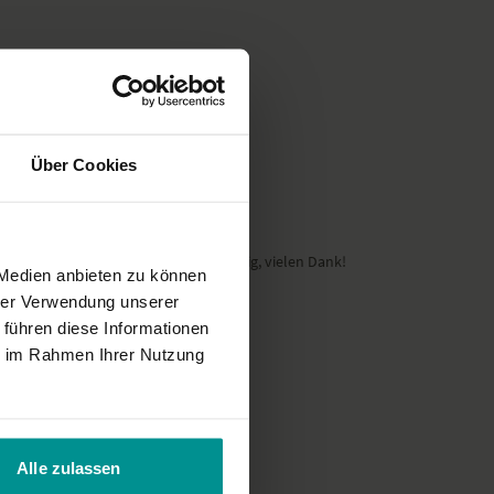
ichnung einer unserer Live-Klassen, daher ist es möglich, dass die
cht der gewohnten YogaEasy-Qualität entspricht.
Über Cookies
irkung für Rücken und HWS ist großartig, vielen Dank!
 Medien anbieten zu können
hrer Verwendung unserer
 führen diese Informationen
ie im Rahmen Ihrer Nutzung
Alle zulassen