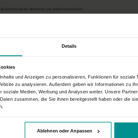
g. Brauchte einen Moment um weiterzumachen.
Ort und Ausstattung
Dieses Video ist eine Aufze
Video- oder Tonqualität ni
Details
Cookies
Aber ich vermute, dass sich das mit öfteren Wiederholungen einspielt. Die W
nhalte und Anzeigen zu personalisieren, Funktionen für soziale
Website zu analysieren. Außerdem geben wir Informationen zu I
r soziale Medien, Werbung und Analysen weiter. Unsere Partner
 Daten zusammen, die Sie ihnen bereitgestellt haben oder die s
n.
Ablehnen oder Anpassen
 Rücken und ich fühlen sich großartig. Danke dafür!