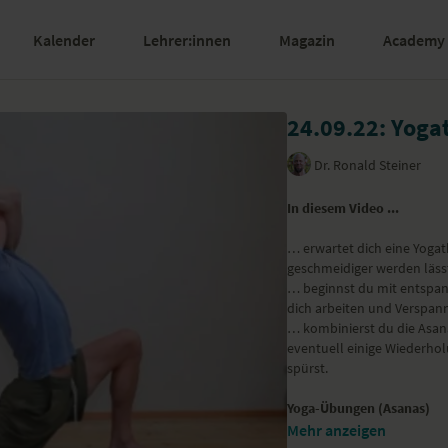
Kalender
Lehrer:innen
Magazin
Academy
24.09.22: Yogat
Dr. Ronald Steiner
In diesem Video ...
… erwartet dich eine Yogat
geschmeidiger werden läss
… beginnst du mit entspann
dich arbeiten und Verspann
… kombinierst du die Asan
eventuell einige Wiederho
spürst.
Yoga-Übungen (Asanas)
Schulterkreisen im Sitz
Mehr anzeigen