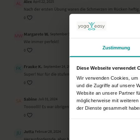
Alex
April 22, 2025
Nach der ersten Übung waren die Schmerzen im Rücken hefti
0
Margarete W.
September 30, 2024
Wie immer perfekt!
Zustimmung
0
Frauke K.
September 24, 2024
Diese Webseite verwendet 
Super! Nur für die stufenweise Atmung ist zunächst schwierig. 
Wir verwenden Cookies, um I
0
und die Zugriffe auf unsere 
Website an unsere Partner fü
Sabine
Juli 31, 2024
möglicherweise mit weiteren
Toooolll! Es war übrigens der Münchhausen mit dem Sumpf:-)
der Dienste gesammelt habe
0
Jutta
Februar 28, 2024
Herausfordernde, aber herausragend wohltuende Sequenz. Mein