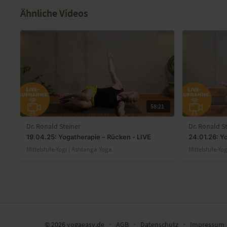
Ähnliche Videos
58:21
Dr. Ronald Steiner
Dr. Ronald S
19.04.25: Yogatherapie – Rücken - LIVE
24.01.26: Y
Mittelstufe-Yogi | Ashtanga Yoga
Mittelstufe-Yo
© 2026 yogaeasy.de
∙
AGB
∙
Datenschutz
∙
Impressum