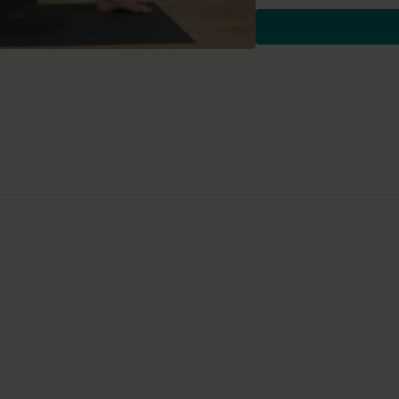
schlafende Sphinx
Variante Kindhaltung –
Atemübung im Vierfüßl
stoßweises Atmen im Fe
Katze-Kuh – Marjariasa
stoßweises Atmen im 
Mobilisierung der Hüfte
federnde Bewegungen a
Greifbewegungen in tie
Mobilisierung der Hand
Paddelbewegungen in 
Paddelbewegungen in 
Laufbewegungen in Sei
tiefer Ausfallschritt – 
Katzenschwanz
Schulterstand – Setu 
Rad – Urdhva Dhanura
sitzende Vorbeuge – P
Sufi Kreise
Wirkung und Vorteile der
Dein Rücken wird flexibler 