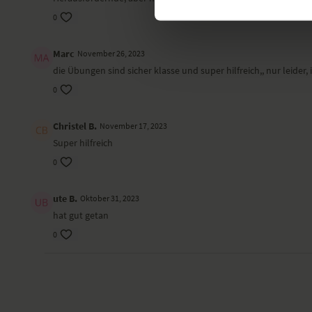
0
Marc
November 26, 2023
die Übungen sind sicher klasse und super hilfreich,, nur leider
0
Christel B.
November 17, 2023
Super hilfreich
0
ute B.
Oktober 31, 2023
hat gut getan
0