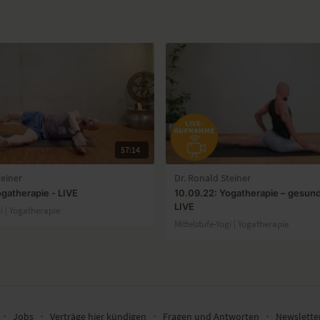
57:14
teiner
Dr. Ronald Steiner
ogatherapie - LIVE
10.09.22: Yogatherapie – gesun
LIVE
gi | Yogatherapie
Mittelstufe-Yogi | Yogatherapie
∙
Jobs
∙
Verträge hier kündigen
∙
Fragen und Antworten
∙
Newslett