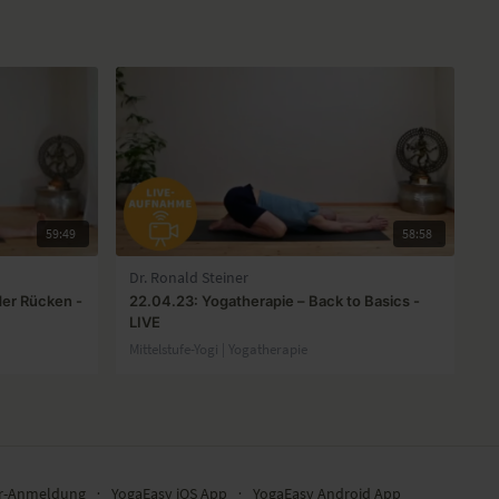
59:49
58:58
Dr. Ronald Steiner
der Rücken -
22.04.23: Yogatherapie – Back to Basics -
LIVE
Mittelstufe-Yogi | Yogatherapie
er-Anmeldung
∙
YogaEasy iOS App
∙
YogaEasy Android App