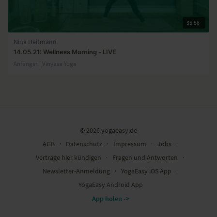
35:56
Nina Heitmann
14.05.21: Wellness Morning - LIVE
Anfänger | Vinyasa Yoga
© 2026 yogaeasy.de
AGB
∙
Datenschutz
∙
Impressum
∙
Jobs
∙
Verträge hier kündigen
∙
Fragen und Antworten
∙
Newsletter-Anmeldung
∙
YogaEasy iOS App
∙
YogaEasy Android App
App holen ->