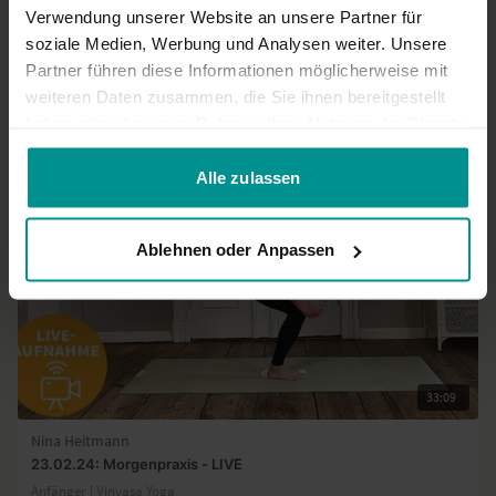
Verwendung unserer Website an unsere Partner für
Mehr laden
soziale Medien, Werbung und Analysen weiter. Unsere
Partner führen diese Informationen möglicherweise mit
weiteren Daten zusammen, die Sie ihnen bereitgestellt
Ähnliche Videos
haben oder die sie im Rahmen Ihrer Nutzung der Dienste
gesammelt haben.
Alle zulassen
Ablehnen oder Anpassen
33:09
Nina Heitmann
23.02.24: Morgenpraxis - LIVE
Anfänger | Vinyasa Yoga