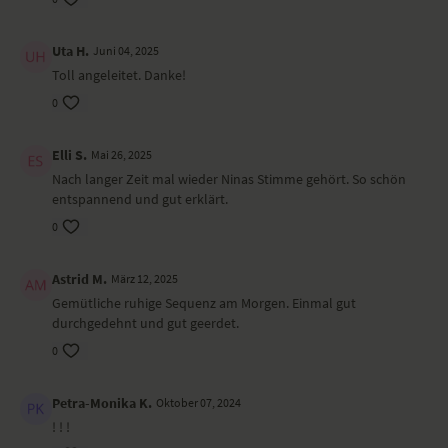
liegender Twist – Makarasana
Shavasana
Uta H.
Juni 04, 2025
Toll angeleitet. Danke!
Wirkung und Vorteile der Yoga-Übungs-Sequenz
0
Die Praxis ist sanft belebend, macht ganz präsent und gibt Klarheit.
Elli S.
Mai 26, 2025
Ort und Ausstattung
Nach langer Zeit mal wieder Ninas Stimme gehört. So schön
Dieses Video ist eine Aufzeichnung einer unserer Live-Klassen, daher
entspannend und gut erklärt.
ist es möglich, dass die Video- oder Tonqualität nicht der gewohnten
0
YogaEasy-Qualität entspricht.
Astrid M.
März 12, 2025
Gemütliche ruhige Sequenz am Morgen. Einmal gut
durchgedehnt und gut geerdet.
0
Petra-Monika K.
Oktober 07, 2024
! ! !