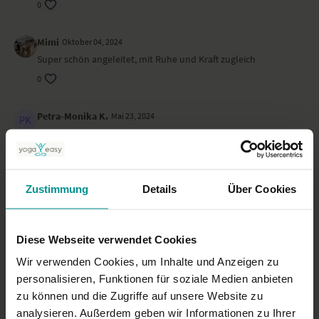
0
Mimi
Oktober 04, 2024
Super schön angeleitet, mit Ruhe und Kraft zugleich
0
Petra-Monika K.
Mai 23, 2024
!!!
0
Zustimmung
Details
Über Cookies
Daniela
Mai 06, 2024
Sehr angenehm, Dankeschön
0
Diese Webseite verwendet Cookies
Wir verwenden Cookies, um Inhalte und Anzeigen zu
Petra-Monika K.
Mai 04, 2024
personalisieren, Funktionen für soziale Medien anbieten
Immer wieder wohltuend!
zu können und die Zugriffe auf unsere Website zu
0
analysieren. Außerdem geben wir Informationen zu Ihrer