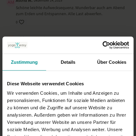
Astrid M.
Dezember 14, 2025
Schöne leichte Aufwecksequenz. Wunderbar auch am Abend
zum Erden und Entspannen. Alle Last abwerfen.
0
Sabine V.
Dezember 09, 2025
Ich liebe Stines klare, ruhige und tiefgehende Führung. Hat
auch abends sehr gut getan!
0
Zustimmung
Details
Über Cookies
Susanne S.
Dezember 03, 2025
Schöne Stunde, vielen Dank! Bin sehr gut zu mir gekommen.
Diese Webseite verwendet Cookies
0
Wir verwenden Cookies, um Inhalte und Anzeigen zu
personalisieren, Funktionen für soziale Medien anbieten
zu können und die Zugriffe auf unsere Website zu
Mehr laden
analysieren. Außerdem geben wir Informationen zu Ihrer
Verwendung unserer Website an unsere Partner für
soziale Medien, Werbung und Analysen weiter. Unsere
Ähnliche Videos