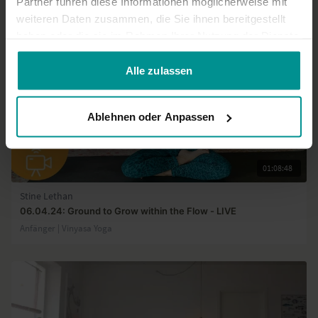
Partner führen diese Informationen möglicherweise mit
weiteren Daten zusammen, die Sie ihnen bereitgestellt
haben oder die sie im Rahmen Ihrer Nutzung der Dienste
gesammelt haben.
Alle zulassen
Ablehnen oder Anpassen
01:08:48
Stine Lethan
06.04.24: Ground to Grow within the Flow - LIVE
Anfänger | Vinyasa Yoga