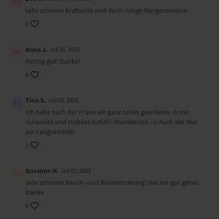
sehr schoene kraftvolle und doch ruhige Morgensession
Ort und Ausstattung
0
Dieses Video ist eine Aufzeichnung einer unserer Live-Klassen, daher
ist es möglich, dass die Video- oder Tonqualität nicht der gewohnten
Anna J.
Juli 31, 2023
YogaEasy-Qualität entspricht.
Richtig gut! Danke!
0
Tina S.
Juli 02, 2023
Ich habe nach der Praxis ein ganz tolles geerdetes, in mir
ruhendes und stabiles Gefühl. Wundervoll ;-)! Auch der Mut
zur Langsamkeit!
1
Susanne H.
Juli 01, 2023
Sehr schönes Bauch- und Rückentraining! Hat mir gut getan.
Danke
0