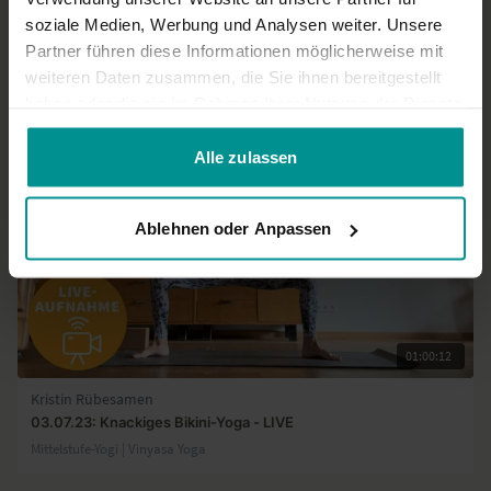
soziale Medien, Werbung und Analysen weiter. Unsere
Partner führen diese Informationen möglicherweise mit
weiteren Daten zusammen, die Sie ihnen bereitgestellt
Ähnliche Videos
haben oder die sie im Rahmen Ihrer Nutzung der Dienste
gesammelt haben.
Alle zulassen
Ablehnen oder Anpassen
01:00:12
Kristin Rübesamen
03.07.23: Knackiges Bikini-Yoga - LIVE
Mittelstufe-Yogi | Vinyasa Yoga