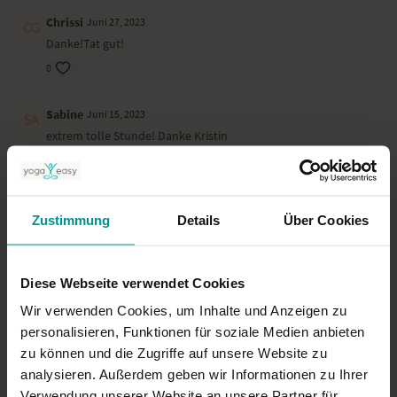
Chrissi
Juni 27, 2023
Danke!Tat gut!
0
Sabine
Juni 15, 2023
extrem tolle Stunde! Danke Kristin
0
Sabine P.
Juni 10, 2023
Zustimmung
Details
Über Cookies
sehr gut vielen Dank
0
Diese Webseite verwendet Cookies
Jasmin S.
Juni 09, 2023
Wir verwenden Cookies, um Inhalte und Anzeigen zu
Herrlich!
personalisieren, Funktionen für soziale Medien anbieten
0
zu können und die Zugriffe auf unsere Website zu
analysieren. Außerdem geben wir Informationen zu Ihrer
Mehr laden
Verwendung unserer Website an unsere Partner für