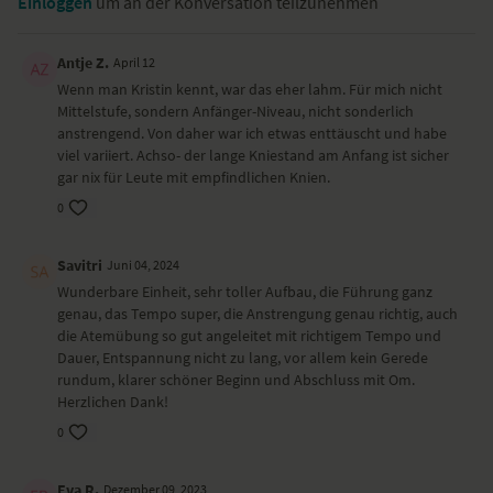
Einloggen
um an der Konversation teilzunehmen
Feueratmung im Heldensitz – Kapalabhati in Virasana
Schulter- und Handgelenke aufwärmen im Sitz
Wirbelsäule mobilisieren mit Adlerarmen im Sitz
Antje Z.
April 12
Core-Übungen in Rückenlage
Wenn man Kristin kennt, war das eher lahm. Für mich nicht
einbeinige dynamische Schulterbrücke
Mittelstufe, sondern Anfänger-Niveau, nicht sonderlich
Feueratmung im Vierfüßlerstand – Kapalabhati
anstrengend. Von daher war ich etwas enttäuscht und habe
herabschauender Hund – Adho Mukha Svanasana
viel variiert. Achso- der lange Kniestand am Anfang ist sicher
Knie zur Brust ziehen aus dem herabschauenden Hund
gar nix für Leute mit empfindlichen Knien.
Heuschrecke – Shalabhasana
0
halbe Vorbeuge – Ardha Uttanasana
Stuhl – Utkatasana
halber Sonnengruß
Savitri
Juni 04, 2024
hoher Ausfallschritt mit Seitdehnung – Alanasana
Wunderbare Einheit, sehr toller Aufbau, die Führung ganz
unterstützte Schulterbrücke
genau, das Tempo super, die Anstrengung genau richtig, auch
Viparita Karani
die Atemübung so gut angeleitet mit richtigem Tempo und
liegender Twist
Dauer, Entspannung nicht zu lang, vor allem kein Gerede
Shavasana
rundum, klarer schöner Beginn und Abschluss mit Om.
Herzlichen Dank!
Wirkung und Vorteile der Yoga-Übungssequenz
0
Du stärkst deine Mitte und deine Gesäßmuskulatur und startest
energetisiert in den Tag.
Eva R.
Dezember 09, 2023