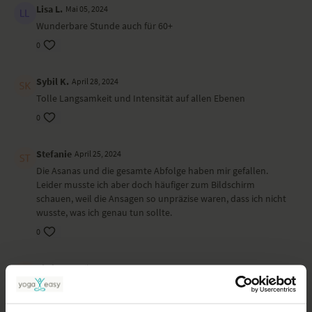
Lisa L.
Mai 05, 2024
ist es möglich, dass die Video- oder Tonqualität nicht der gewohnten
YogaEasy-Qualität entspricht.
Wunderbare Stunde auch für 60+
0
Sybil K.
April 28, 2024
Tolle Langsamkeit und Intensität auf allen Ebenen
0
Stefanie
April 25, 2024
Die Asanas und die gesamte Abfolge haben mir gefallen.
Leider musste ich aber doch häufiger zum Bildschirm
schauen, weil die Ansagen so unpräzise waren, dass ich nicht
wusste, was ich genau tun sollte.
0
Chris S.
April 24, 2024
DIE Ansagen waren leider in wenigen Passagen zu ungenau
0