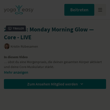
Beitreten
22.04.24: Monday Morning Glow —
Trailer
Core - LIVE
Kristin Rübesamen
In diesem Video
… übst du eine Morgenpraxis, die deinen gesamten Körper aktiviert
und deine Core-Muskulatur stärkt.
… setzt du ganz bewusst deine Bandhas, vor allem
Uddiyana Bandha
,
Mehr anzeigen
deinen Energieverschluss in der Körpermitte.
… kannst du auch mit Musik üben. Den Link zur
Spotify Playlist
Zum Ansehen Mitglied werden
findest du hier.
Besondere Hilfsmittel
Lege dir für diese Praxis gerne einen Gurt und optional zwei Blöcke
bereit.