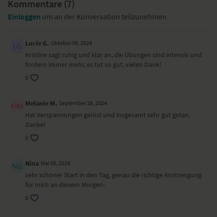
Kommentare (
7
)
Yoga-Übungen (Asanas)
Einloggen
um an der Konversation teilzunehmen
Sufi-Kreise
Bauchübung in Rückenlage
Schulterbrücke — Setu Bandha Sarvangasana
Lucie G.
Oktober 08, 2024
Beindehnung mit Gurt in Rückenlage
Kristine sagt ruhig und klar an, die Übungen sind intensiv und
Bauchübung mit Adlerarmen und -beinen
fordern immer mehr, es tut so gut, vielen Dank!
Push Ups
0
dreibeiniger Hund — Eka Pada Adho Mukha Svanasana
Variante Eidechse — Utthan Pristhasana
tiefer Ausfallschritt mit Seitbeuge — Anjaneyasana
Melanie M.
September 26, 2024
schmelzendes Herz — Anahatasana
Hat Verspannungen gelöst und insgesamt sehr gut getan.
Unterarmstütz — Phalakasana
Danke!
Varianten Heuschrecke — Shalabhasana
Dehnung Halsmuskulatur und Twist im Heldensitz — Virasana
0
Shavasana
Nina
Mai 05, 2024
Wirkung und Vorteile der Yoga-Übungs-Sequenz
sehr schöner Start in den Tag, genau die richtige Anstrengung
Du aktivierst deine Körpermitte und kommst in die Kraft deiner Core-
für mich an diesem Morgen-
Muskeln.
0
Ort und Ausstattung
Dieses Video ist eine Aufzeichnung einer unserer Live-Klassen, daher