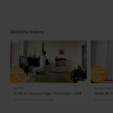
Ähnliche Videos
55:22
Kai Hill
Annika Isterl
10.09.24: Anusara Yoga – Drehungen - LIVE
24.04.24: S
Mittelstufe-Yogi | Anusara Yoga
Anfänger | Vi