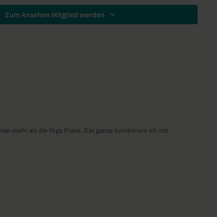
Zum Ansehen Mitglied werden
hati
 Shodhana
gen der Wirbelsäule im Sitz
gen in Bauchlage
ana
aube – Eka Pada Rajakapotasana
uchlage
 im Vierfüßlerstand
schauenden Hund
n der Vorbeuge und im Stand
 – Adho Mukha Svanasana
n mehr als die Yoga Praxis. Das ganze kombiniere ich mit
ivrtta Trikonasana
Anjaneyasana
sana
mba Bhujangasana
 Yoga-Übungs-Sequenz
deines Körpers und sorgst so für deine psychische und physische