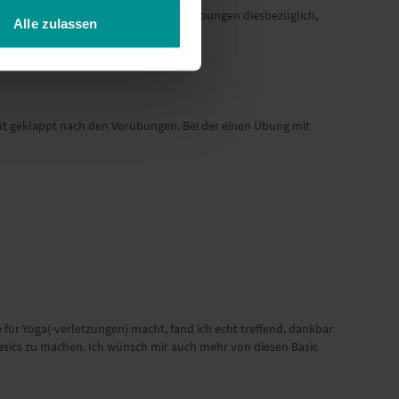
em Ischiasnerv habe, wünsche ich mir Übungen diesbezüglich,
Alle zulassen
gut geklappt nach den Vorübungen. Bei der einen Übung mit
 für Yoga(-verletzungen) macht, fand ich echt treffend, dankbar
Basics zu machen. Ich wünsch mir auch mehr von diesen Basic