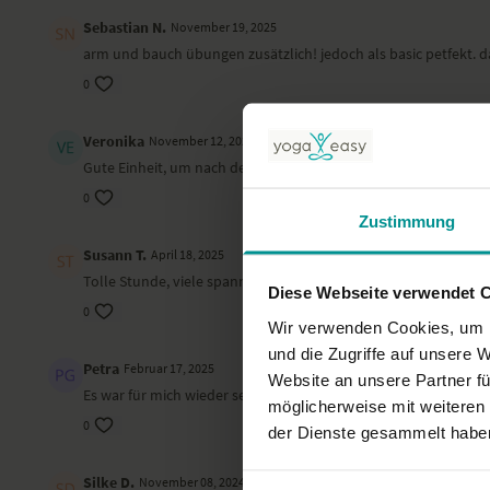
Sebastian N.
November 19, 2025
arm und bauch übungen zusätzlich! jedoch als basic petfekt. d
0
Veronika
November 12, 2025
Gute Einheit, um nach dem Feierabend die "Bürosteifigkeit" l
0
Zustimmung
Susann T.
April 18, 2025
Tolle Stunde, viele spannende Übungen. Bitte mehr davon ! L
Diese Webseite verwendet 
0
Wir verwenden Cookies, um I
und die Zugriffe auf unsere 
Petra
Februar 17, 2025
Website an unsere Partner fü
Es war für mich wieder sehr inspirierend. Nach der Stunde habe 
möglicherweise mit weiteren
0
der Dienste gesammelt habe
Silke D.
November 08, 2024