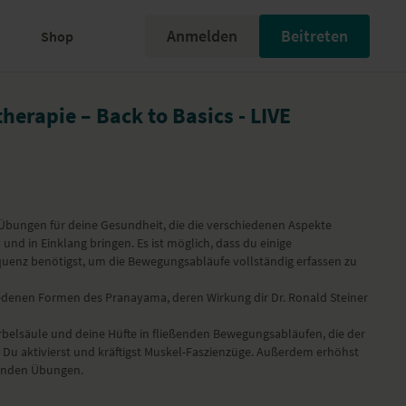
Anmelden
Beitreten
Shop
herapie – Back to Basics - LIVE
 Übungen für deine Gesundheit, die die verschiedenen Aspekte
und in Einklang bringen. Es ist möglich, dass du einige
uenz benötigst, um die Bewegungsabläufe vollständig erfassen zu
edenen Formen des Pranayama, deren Wirkung dir Dr. Ronald Steiner
rbelsäule und deine Hüfte in fließenden Bewegungsabläufen, die der
Du aktivierst und kräftigst Muskel-Faszienzüge. Außerdem erhöhst
dernden Übungen.