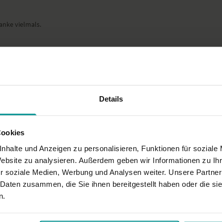
Ort und Ausstattung
anke vielmals.
Dieses Video ist eine Aufze
Video- oder Tonqualität ni
oszuwerden.
Details
iebe Grüße
Cookies
nhalte und Anzeigen zu personalisieren, Funktionen für soziale
Website zu analysieren. Außerdem geben wir Informationen zu I
r soziale Medien, Werbung und Analysen weiter. Unsere Partner
ich mich richtig leicht und sooo gut gefühlt. Vielen Dank für diese Stunde I
 Daten zusammen, die Sie ihnen bereitgestellt haben oder die s
n.