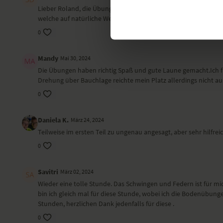
Lieber Roland, die Übungsstunde war sehr anregend und effekt
welche auf natürliche Weise die Schmerzen lindern. Vielen Dan
0
Mandy
Mai 30, 2024
Die Übungen haben richtig Spaß und gute Laune gemacht.Ich fü
Drehung über Bauchlage reichte mein Platz allerdings nicht aus
0
Daniela K.
März 24, 2024
Teilweise im ersten Teil zu ungenau angesagt, aber sehr hilf
0
Savitri
März 02, 2024
Wieder eine tolle Stunde. Das Schwingen und Federn ist für mic
bin ich gleich mal für diese Stunde, wobei ich die Bodenübun
Stunden, herzlichen Dank jedenfalls für diese .
0