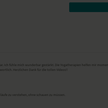
Yoga-Übungen (Asanas)
Eröffnungsmantra
Feueratmung – Kapalab
Wechselatmung – Nadi
mobilisierende Bewegun
Raupe – Wellenbewegun
Drehsitz – Matsyendras
Variante T
Paddelbewegung in Ba
Aktivierung der Gelenke
Bewegungen im herab
federnde Bewegungen i
herabschauender Hund
Dreieck – Trikonasana
. Ich fühle mich wunderbar gestärkt. Die Yogatherapien helfen mir momenta
gedrehtes Dreieck – Par
rtlich. Herzlichen Dank für die tollen Videos!!
tiefer Ausfallschritt – 
Rad – Urdhva Dhanura
passive Sphinx – Sala
Wirkung und Vorteile der
bläufe zu verstehen, ohne schauen zu müssen.
Du verbindest alle Aspekt 
Gesundheit.