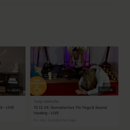
33:40
01:02:58
Tanja Seehofer
t - LIVE
15.12.24: Somatisches Yin Yoga & Sound
Healing - LIVE
Für alle | Somatisches Yoga