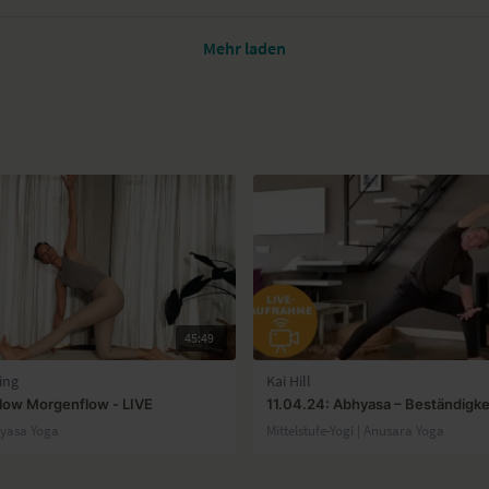
Mehr laden
45:49
ing
Kai Hill
low Morgenflow - LIVE
11.04.24: Abhyasa – Beständigkei
nyasa Yoga
Mittelstufe-Yogi | Anusara Yoga