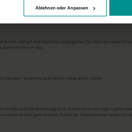
iv mit vielen neuen Erkenntnissen. Da ich seit einiger Zeit Probleme mit d
Ablehnen oder Anpassen
k schon mal und liebe Grüße, Silke.
hle mich jetzt gut und tatsächlich ausgeglichen. Das Rad hat erstaunlich 
. Danke für diese Praxis.
reiche Übungen. Verspannung im Rücken etwas gelöst. Danke
h herrlich, auch die Bemerkung, ob Dr. Steiner durch sein Yoga Yogatherapie
gen manchmal nicht ganz verstehe, fürchte ich. Pranayama war wieder toll, 