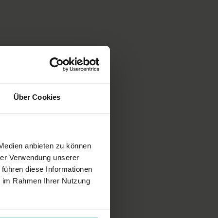
ichnung einer unserer Live-Klassen, daher ist es möglich, dass die
cht der gewohnten YogaEasy-Qualität entspricht.
Über Cookies
 Medien anbieten zu können
hrer Verwendung unserer
 führen diese Informationen
ch sende herzliche Grüße, Petra.
ie im Rahmen Ihrer Nutzung