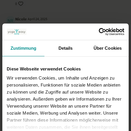
0
Nicole
April 24, 2025
Ganz wunderbar. Eine herrliche Praxis, danke
0
Zustimmung
Details
Über Cookies
Katy R.
Februar 25, 2025
Schöne, ruhige Morgensequenz. Gerne wieder. Danke dafür!
0
Diese Webseite verwendet Cookies
Wir verwenden Cookies, um Inhalte und Anzeigen zu
Mehr laden
personalisieren, Funktionen für soziale Medien anbieten
zu können und die Zugriffe auf unsere Website zu
analysieren. Außerdem geben wir Informationen zu Ihrer
Ähnliche Videos
Verwendung unserer Website an unsere Partner für
soziale Medien, Werbung und Analysen weiter. Unsere
Partner führen diese Informationen möglicherweise mit
weiteren Daten zusammen, die Sie ihnen bereitgestellt