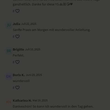
Ort und Ausstattung
ganzheitlich. Danke für diese YS 🙏🏼😘💗
0
Dieses Video ist eine Aufzeichnung einer unserer Live-Klassen, daher
ist es möglich, dass die Video- oder Tonqualität nicht der gewohnten
YogaEasy-Qualität entspricht.
Julia
Juli 22, 2025
Sanfte Praxis am Morgen mit wundervoller Anleitung.
0
Brigitte
Juli 10, 2025
Perfekt.
0
Doris K.
Juni 20, 2025
wundervoll
0
Katharina H.
Mai 19, 2025
Dankeschön! So kann ich wundervoll in den Tag gehen.