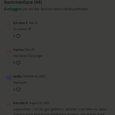
Kommentare (
44
)
Yoga-Übungen (Asanas)
Einloggen
um an der Konversation teilzunehmen
Schneidersitz
Katze-Kuh
Kindhaltung
Kirsten F.
Mai 12
herabschauender Hund
So schön 💚
Tor mit Flankendehnung
0
halber Sonnengruß
Pyramide
tiefer Ausfallschritt mit Flankendehnung
Carina
März 25
halber Stuhl
Herrliche Fürsorge!
gedrehter Ausfallschritt
dreibeiniger Hund
0
Krieger II
friedlicher Krieger
Heike
Oktober 14, 2025
Kobra
Namaste
Feuerholzhaltung
Meditation
0
Wirkung und Vorteile der Yoga-Übungs-Sequenz
Kerstin P.
August 10, 2025
Du startest verbunden mit deinem Atem in den Tag.
superschön ! Ich bin gut gedehnt, aktiviert und liebe es, wenn
danach noch eine kurze Meditation kommt. das macht Yoga