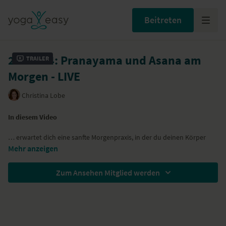
Beitreten
21.11.24: Pranayama und Asana am
Trailer
Morgen - LIVE
Christina Lobe
In diesem Video
… erwartet dich eine sanfte Morgenpraxis, in der du deinen Körper
öffnest, um den Atem zu empfangen.
Mehr anzeigen
… weitest du deine Seitkörper, dehnst und streckst dich
… übst du die einfachste Form von Pranayama und machst dir deine
Zum Ansehen Mitglied werden
Ein- und Ausatmung bewusst.
Besondere Hilfsmittel
Lege dir gern zwei Blöcke bereit.