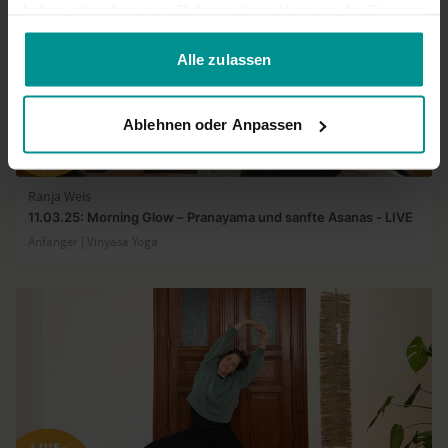
haben oder die sie im Rahmen Ihrer Nutzung der Dienste
gesammelt haben.
Alle zulassen
Ablehnen oder Anpassen
01:02:51
Ranja Weis
11.03.25: Morning Glow – Pranayama und sanfte Asanas - LIVE
Anfänger | Vinyasa Yoga