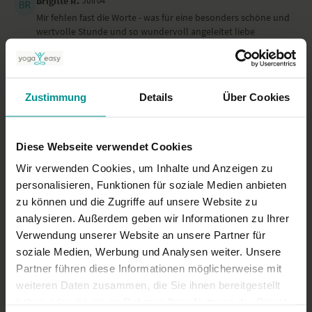
Brigitte R.
Juli 04
Mir fehlen fast die Worte - was für eine besonders schöne und
wertvolle Stunde und so wundervoll angeleitet liebe
Christiane - verknüpft mit dem Thema Atem, einfach nur
schön 🙏🏼
1
Zustimmung
Details
Über Cookies
Heike
Juli 04
wunderbar entspannende Praxis,Atmung super angeleitet
Diese Webseite verwendet Cookies
0
Wir verwenden Cookies, um Inhalte und Anzeigen zu
personalisieren, Funktionen für soziale Medien anbieten
Ähnliche Videos
zu können und die Zugriffe auf unsere Website zu
analysieren. Außerdem geben wir Informationen zu Ihrer
Verwendung unserer Website an unsere Partner für
soziale Medien, Werbung und Analysen weiter. Unsere
Partner führen diese Informationen möglicherweise mit
weiteren Daten zusammen, die Sie ihnen bereitgestellt
haben oder die sie im Rahmen Ihrer Nutzung der Dienste