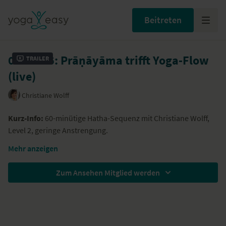
Beitreten
04.07.26: Prāṇāyāma trifft Yoga-Flow
Trailer
(live)
Christiane Wolff
Kurz-Info:
60-minütige Hatha-Sequenz mit Christiane Wolff,
Level 2, geringe Anstrengung.
Videobeschreibung
Mehr anzeigen
Beginne deinen Samstag mit bewusster Atmung und
Zum Ansehen Mitglied werden
fließender Bewegung, um Präsenz, Fokus und Leichtigkeit
einzuladen. In dieser Yoga-Flow-Klasse verschmelzen
Prāṇāyāma und eine harmonische Āsana-Praxis zu einer
Besondere Hilfsmittel
ganzheitlichen Erfahrung. Die Stunde startet mit