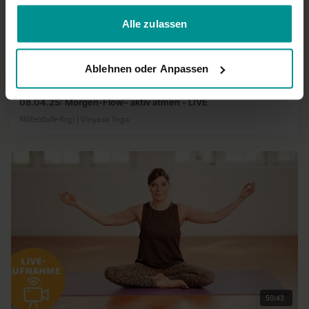
gesammelt haben.
Alle zulassen
34:16
Ablehnen oder Anpassen
Christiane Wolff
08.04.25: Morgen-Flow– aktiv atmen - LIVE
Mittelstufe-Yogi | Vinyasa Yoga
50:43