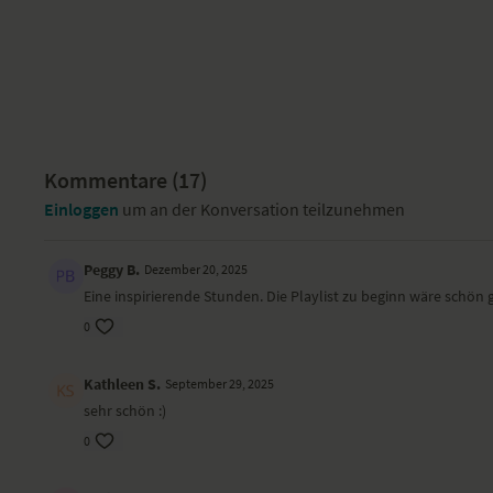
Kommentare (
17
)
Einloggen
um an der Konversation teilzunehmen
Peggy B.
Dezember 20, 2025
Eine inspirierende Stunden. Die Playlist zu beginn wäre schön
0
Kathleen S.
September 29, 2025
sehr schön :)
0