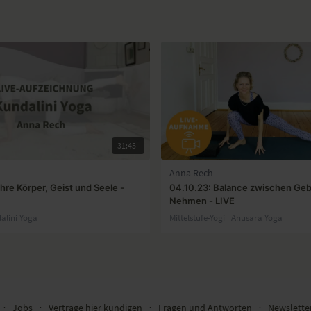
31:45
Anna Rech
hre Körper, Geist und Seele -
04.10.23: Balance zwischen Ge
Nehmen - LIVE
dalini Yoga
Mittelstufe-Yogi | Anusara Yoga
∙
Jobs
∙
Verträge hier kündigen
∙
Fragen und Antworten
∙
Newslett