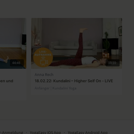
44:46
33:10
Anna Rech
ben und
18.02.22: Kundalini – Higher Self On - LIVE
Anfänger | Kundalini Yoga
er-Anmeldung
∙
YogaEasy iOS App
∙
YogaEasy Android App