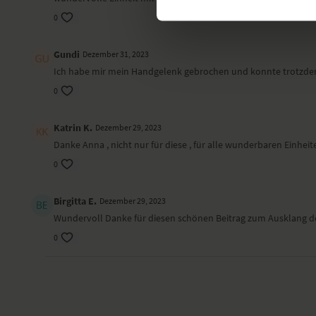
0
Gundi
Dezember 31, 2023
Ich habe mir mein Handgelenk gebrochen und konnte trotzdem
0
Katrin K.
Dezember 29, 2023
Danke Anna , nicht nur für diese , für alle wunderbaren Einheit
0
Birgitta E.
Dezember 29, 2023
Wundervoll Danke für diesen schönen Beitrag zum Ausklang des 
0