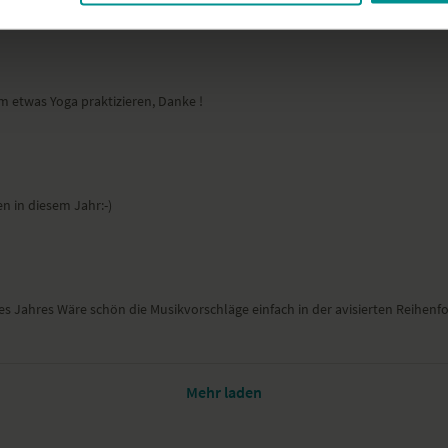
 etwas Yoga praktizieren, Danke !
en in diesem Jahr:-)
Jahres Wäre schön die Musikvorschläge einfach in der avisierten Reihenfol
Mehr laden