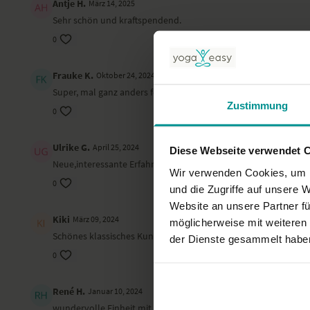
Antje H.
März 14, 2025
Sehr schön und kraftspendend.
0
Frauke K.
Oktober 24, 2024
Super, mal ganz anders fordernd! Vielen Dank!
Zustimmung
0
Ulrike G.
April 25, 2024
Diese Webseite verwendet 
Neue,interessante Erfahrung! Sehr entspannende Stimme
Wir verwenden Cookies, um I
0
und die Zugriffe auf unsere 
Website an unsere Partner fü
Kiki
März 09, 2024
möglicherweise mit weiteren
Schönes klassisches Kundalini!
der Dienste gesammelt habe
0
René H.
Januar 10, 2024
wundervolle Einheit mit guten. Phasen des inneren Gleichgew