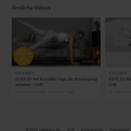
Ähnliche Videos
01:03:51
Anna Rech
Anna Rech
01.03.22: Mit Kundalini Yoga die Schwingung
03.12.21: Nä
anheben - LIVE
LIVE
Sportliche Anfänger | Kundalini Yoga
Für alle | Kun
© 2026 yogaeasy.de
∙
AGB
∙
Datenschutz
∙
Impressum