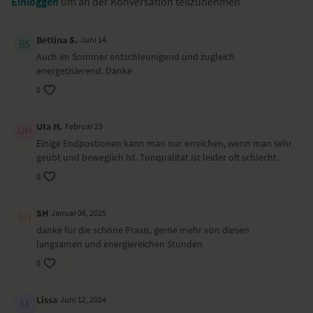
Einloggen
um an der Konversation teilzunehmen
liegender Twist
weiter Schneidersitz mit Vorbeuge
Variante schmelzendes Herz – Anahatasana
Bettina S.
Juni 14
gedrehte tiefe Vorbeuge
Auch im Sommer entschleunigend und zugleich
Sonnengrüße mit Knie auf dem Boden
energetisierend. Danke
sitzender Schmetterling mit Vorbeuge – Baddha Konasana
0
gedrehte Kopf-zum-Knie-Haltung – Janu Sirsasana
sitzende Grätsche mit Vorbeuge – Upavistha Konasana
dynamische Schulterbrücke – Setu Bandha Sarvangasana
Uta H.
Februar 23
liegender Twist – Makarasana
Einige Endpostionen kann man nur erreichen, wenn man sehr
Shavasana
geübt und beweglich ist. Tonqualität ist leider oft schlecht.
Besonders zu beachten bei diesem Yoga-Video
0
Dieses Video ist eine Aufzeichnung einer unserer Live-Klassen, daher
SH
Januar 06, 2025
ist es möglich, dass die Video- oder Tonqualität nicht der gewohnten
YogaEasy-Qualität entspricht.
danke für die schöne Praxis, gerne mehr von diesen
langsamen und energiereichen Stunden
0
Lissa
Juni 12, 2024