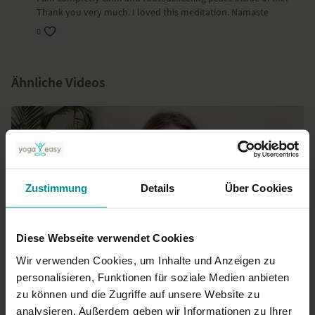
Du findest Stille und Präsenz in dir selbst. Egal wie wild die Welt um
Thank you very much. I loved this meditation. Namaste
dich herum sein mag.
0
Ort und Ausstattung
Ähnliche Videos
Dieses Video ist eine Aufzeichnung einer unserer Live-Klassen, daher
ist es möglich, dass die Video- oder Tonqualität nicht der gewohnten
YogaEasy-Qualität entspricht.
Zustimmung
Details
Über Cookies
Diese Webseite verwendet Cookies
22:36
Wir verwenden Cookies, um Inhalte und Anzeigen zu
personalisieren, Funktionen für soziale Medien anbieten
Esther Ekhart
zu können und die Zugriffe auf unsere Website zu
14.11.24: Meditation (live in English)
analysieren. Außerdem geben wir Informationen zu Ihrer
Für alle | Meditation