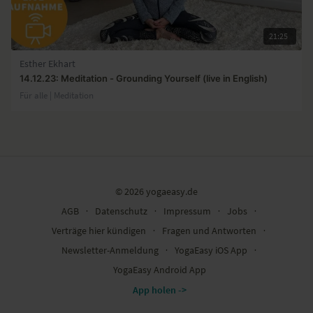
21:25
Esther Ekhart
14.12.23: Meditation - Grounding Yourself (live in English)
Für alle | Meditation
© 2026 yogaeasy.de
AGB
∙
Datenschutz
∙
Impressum
∙
Jobs
∙
Verträge hier kündigen
∙
Fragen und Antworten
∙
Newsletter-Anmeldung
∙
YogaEasy iOS App
∙
YogaEasy Android App
App holen ->