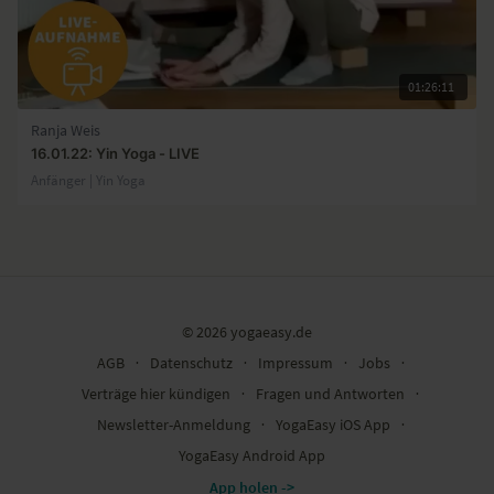
01:26:11
Ranja Weis
16.01.22: Yin Yoga - LIVE
Anfänger | Yin Yoga
© 2026 yogaeasy.de
AGB
∙
Datenschutz
∙
Impressum
∙
Jobs
∙
Verträge hier kündigen
∙
Fragen und Antworten
∙
Newsletter-Anmeldung
∙
YogaEasy iOS App
∙
YogaEasy Android App
App holen ->