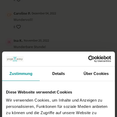
Caroline P.
Dezember 04, 2022
Wundervoll!
0
Ina K.
November 20, 2022
Wunderbare Stunde!
0
Reksana R.
November 11, 2022
Zustimmung
Details
Über Cookies
Super entspannend
0
Diese Webseite verwendet Cookies
Astrid M.
November 07, 2022
Wir verwenden Cookies, um Inhalte und Anzeigen zu
Einfach wunderbar! Toll das es diese HERZ -Yin-Yoga Stunde
gibt. Danke auch für den Tip der warmen Decke!! (Ich habe
personalisieren, Funktionen für soziale Medien anbieten
tatsächlich Fliesen als Untergrund...)
zu können und die Zugriffe auf unsere Website zu