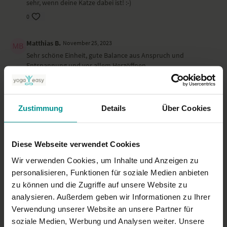
sehr, wenn deine Katze dabei ist! :-)
0
Matthias B.
November 25, 2023
Sehr schöne Einheit, gute Balance aus Anspruch und
Entspannung und vor allem Herzöffnen.
0
Viktoria H.
August 06, 2023
Zustimmung
Details
Über Cookies
Für Fortgeschrittene genau richtig, als Anfänger/Geübte wäre
mir die Sequenz etwas zu schnell und zu viele
Bewegungsabläufe.
Diese Webseite verwendet Cookies
0
Wir verwenden Cookies, um Inhalte und Anzeigen zu
personalisieren, Funktionen für soziale Medien anbieten
Mehr laden
zu können und die Zugriffe auf unsere Website zu
analysieren. Außerdem geben wir Informationen zu Ihrer
Verwendung unserer Website an unsere Partner für
Ähnliche Videos
soziale Medien, Werbung und Analysen weiter. Unsere