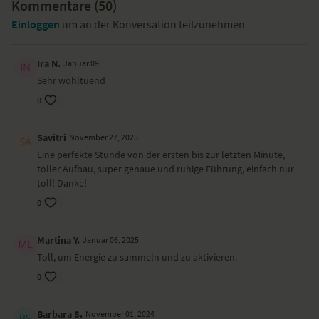
Kommentare (
50
)
Handtuch.
Einloggen
um an der Konversation teilzunehmen
Dieses Video ist eine Aufzeichnung einer unserer Live-Klassen, daher
ist es möglich, dass die Video- oder Tonqualität nicht der gewohnten
Ira N.
Januar 09
YogaEasy-Qualität entspricht.
Sehr wohltuend
0
Savitri
November 27, 2025
Eine perfekte Stunde von der ersten bis zur letzten Minute,
toller Aufbau, super genaue und ruhige Führung, einfach nur
toll! Danke!
0
Martina Y.
Januar 06, 2025
Toll, um Energie zu sammeln und zu aktivieren.
0
Barbara S.
November 01, 2024