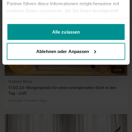
Partner führen diese Informationen möglicherweise mit
weiteren Daten zusammen, die Sie ihnen bereitgestellt
haben oder die sie im Rahmen Ihrer Nutzung der Dienste
gesammelt haben.
Alle zulassen
Ablehnen oder Anpassen
34:54
Nadeen Mirza
17.03.23: Morgenpraxis für einen energievollen Start in den
Tag - LIVE
Anfänger | Anusara Yoga