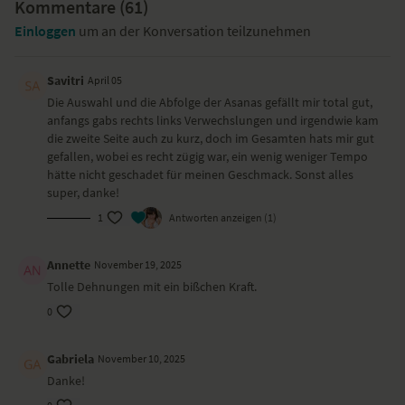
Kommentare (
Rückenlage
61
)
Nadelöhr — Sucirandhrasana
Einloggen
um an der Konversation teilzunehmen
liegender Twist — Makarasana
dynamische Schulterbrücke — Setu Bandha Sarvangasana
Katze-Kuh — Marjariasana-Bidalasana
Savitri
April 05
Vinyasa Flow
Die Auswahl und die Abfolge der Asanas gefällt mir total gut,
tiefer Ausfallschritt — Anjaneyasana
anfangs gabs rechts links Verwechslungen und irgendwie kam
tiefer Ausfallschritt mit Drehung — Parivrtta Anjaneyasana
die zweite Seite auch zu kurz, doch im Gesamten hats mir gut
Heuschrecke — Shalabhasana
gefallen, wobei es recht zügig war, ein wenig weniger Tempo
Dreieck — Trikonasana
hätte nicht geschadet für meinen Geschmack. Sonst alles
stehende gegrätschte Vorbeuge — Prasarita Padottanasana
super, danke!
Seitstütz Variante — Vasisthasana
1
Antworten anzeigen (1)
Tisch Variante — Purvottanasana
liegender Schmetterling — Supta Baddha Konasana
Sufi-Kreise
Annette
November 19, 2025
Tolle Dehnungen mit ein bißchen Kraft.
Wirkung und Vorteile der Yoga-Übungs-Sequenz
Du aktivierst den Energiefluss in deinem Körper und richtest dich auf
0
deine Stabilität und Stärke aus.
Gabriela
November 10, 2025
Ort und Ausstattung
Danke!
Dieses Video ist eine Aufzeichnung einer unserer Live-Klassen, daher
ist es möglich, dass die Video- oder Tonqualität nicht der gewohnten