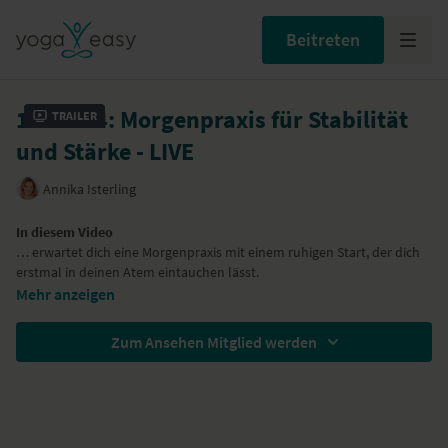
Beitreten
16.02.24: Morgenpraxis für Stabilität
Trailer
und Stärke - LIVE
Annika Isterling
In diesem Video
… erwartet dich eine Morgenpraxis mit einem ruhigen Start, der dich
erstmal in deinen Atem eintauchen lässt.
… weckst du Körper und Geist mit fließenden Bewegungen auf und
Mehr anzeigen
übst dich mit länger gehaltenen Asanas in Stabilität und Stärke.
… startest du aktiv und ausgeglichen in deinen Tag!
Zum Ansehen Mitglied werden
Besondere Hilfsmittel
Du brauchst keine besonderen Hilfsmittel für diese Praxis.
Yoga-Übungen (Asanas)