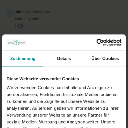
Julia
Dezember 29, 2024
Sehr angenehm
0
Christel
Dezember 22, 2024
Das hat heute richtig gut getan!
0
Zustimmung
Details
Über Cookies
Barbara S.
September 17, 2024
Großartig, vielen Dank!
Diese Webseite verwendet Cookies
0
Wir verwenden Cookies, um Inhalte und Anzeigen zu
personalisieren, Funktionen für soziale Medien anbieten
zu können und die Zugriffe auf unsere Website zu
Mehr laden
analysieren. Außerdem geben wir Informationen zu Ihrer
Verwendung unserer Website an unsere Partner für
soziale Medien, Werbung und Analysen weiter. Unsere
Ähnliche Videos