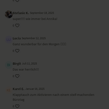
0
YogaEasy-Qualität entspricht.
Stefanie K.
September 18, 2025
super!!!! wie immer bei Annika!
0
Lucia
September 12, 2025
Ganz wunderbar für den Morgen 🙋🏼‍♀️
0
Birgit
Juli 11, 2025
Das war herrlich!!!
0
Karel E.
Januar 16, 2025
Klapptauch zum Aktivieren nach einem steif-machenden
Bürotag
0