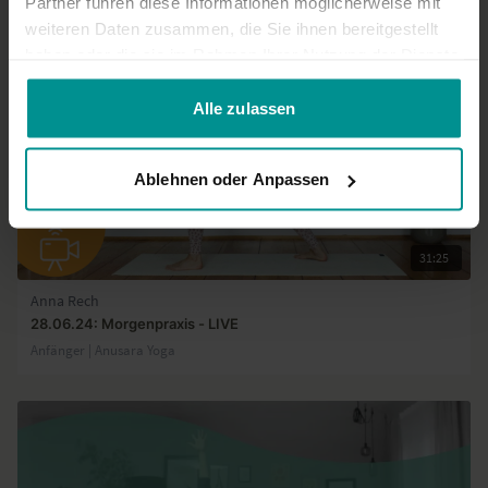
Partner führen diese Informationen möglicherweise mit
weiteren Daten zusammen, die Sie ihnen bereitgestellt
haben oder die sie im Rahmen Ihrer Nutzung der Dienste
gesammelt haben.
Alle zulassen
Ablehnen oder Anpassen
31:25
Anna Rech
28.06.24: Morgenpraxis - LIVE
Anfänger | Anusara Yoga