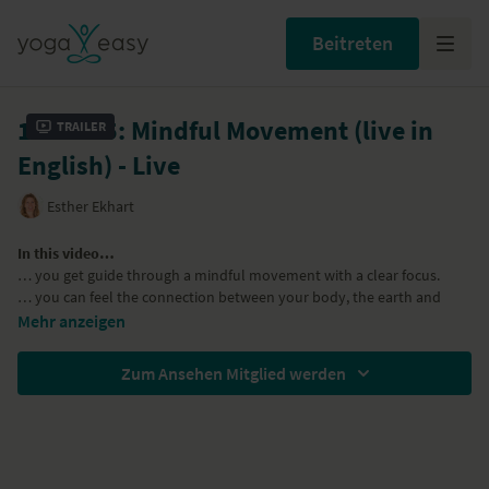
Beitreten
16.01.25: Mindful Movement (live in
Trailer
English) - Live
Esther Ekhart
In this video…
… you get guide through a mindful movement with a clear focus.
… you can feel the connection between your body, the earth and
your breath.
Mehr anzeigen
… you can feel energetic movement in you body.
Zum Ansehen Mitglied werden
Yoga-poses (asanas)
seated twist
side bend
cat-cow
downward dog