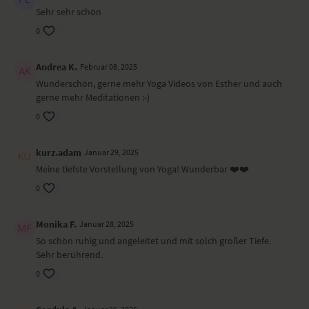
Ort und Ausstattung
Sehr sehr schön
Dieses Video ist eine Aufzeichnung einer unserer Live-Klassen, daher
0
ist es möglich, dass die Video- oder Tonqualität nicht der gewohnten
YogaEasy-Qualität entspricht.
Andrea K.
Februar 08, 2025
Wunderschön, gerne mehr Yoga Videos von Esther und auch
gerne mehr Meditationen :-)
0
kurz.adam
Januar 29, 2025
Meine tiefste Vorstellung von Yoga! Wunderbar ❤️❤️
0
Monika F.
Januar 28, 2025
So schön ruhig und angeleitet und mit solch großer Tiefe.
Sehr berührend.
0