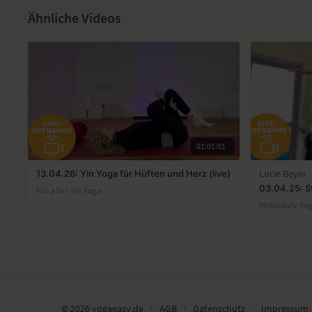
Ähnliche Videos
01:01:01
13.04.26: Yin Yoga für Hüften und Herz (live)
Lucie Beyer
03.04.25: S
Für alle | Yin Yoga
Mittelstufe-Yo
© 2026 yogaeasy.de
∙
AGB
∙
Datenschutz
∙
Impressum