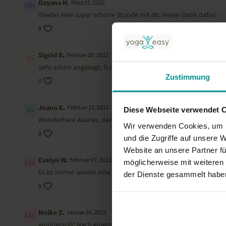
Dayana H.
März 01, 2022
Wieder eine super schöne Stunde mit dir. Vielen Dank dafür!
0
Sigrid S.
Februar 20, 2022
Sehr schön angesagt, für alles genügend Zeit und Ranja hat e
Zustimmung
0
Joana G.
Februar 13, 2022
Diese Webseite verwendet 
Wunderbare Asanas, danke dir liebe Ranja, wundervolle 86 Min
Wir verwenden Cookies, um I
0
und die Zugriffe auf unsere 
Website an unsere Partner fü
Evelyn W.
Februar 07, 2022
möglicherweise mit weiteren
Es ist immer wieder eine Freude mit Ranja zu trainieren.
der Dienste gesammelt habe
0
Meike Z.
Januar 26, 2022
wundervoll! Nach einem emotional sehr anstrengenden Tag w