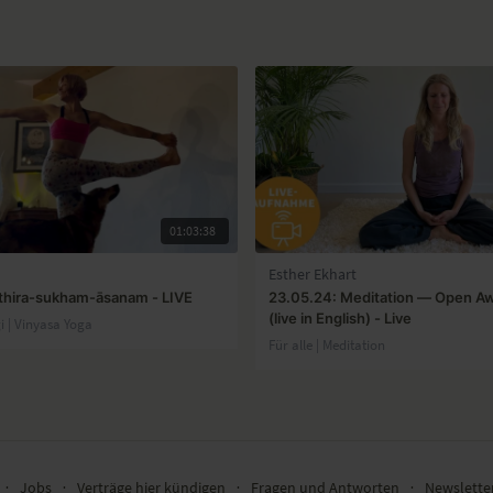
01:03:38
Esther Ekhart
thira-sukham-āsanam - LIVE
23.05.24: Meditation — Open A
(live in English) - Live
gi | Vinyasa Yoga
Für alle | Meditation
∙
Jobs
∙
Verträge hier kündigen
∙
Fragen und Antworten
∙
Newslett