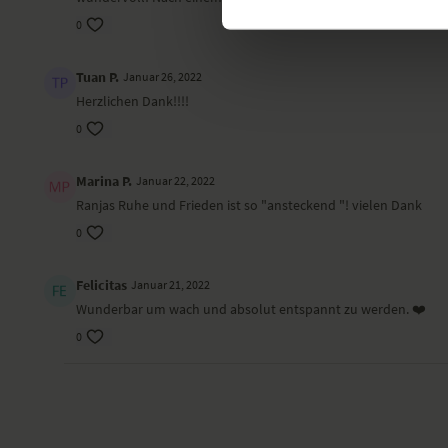
0
Tuan P.
Januar 26, 2022
Herzlichen Dank!!!!
0
Marina P.
Januar 22, 2022
Ranjas Ruhe und Frieden ist so "ansteckend "! vielen Dank
0
Felicitas
Januar 21, 2022
Wunderbar um wach und absolut entspannt zu werden. ❤️
0