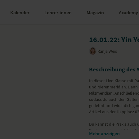
Kalender
Lehrer:innen
Magazin
Academy
16.01.22: Yin Y
Ranja Weis
Beschreibung des 
In dieser Live-Klasse mit R
und Nierenmeridian. Dann 
Milzmeridian. Anschließen
sodass du auch den Gallen
gedehnt und wirst dich gan
Artikel aus der Happinez 02
Du kannst die Praxis auch 
Drehung, wie es sich für dic
Mehr anzeigen