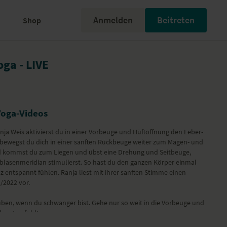
Anmelden
Beitreten
Shop
oga - LIVE
Yoga-Videos
anja Weis aktivierst du in einer Vorbeuge und Hüftöffnung den Leber-
bewegst du dich in einer sanften Rückbeuge weiter zum Magen- und
d kommst du zum Liegen und übst eine Drehung und Seitbeuge,
blasenmeridian stimulierst. So hast du den ganzen Körper einmal
z entspannt fühlen. Ranja liest mit ihrer sanften Stimme einen
/2022 vor.
üben, wenn du schwanger bist. Gehe nur so weit in die Vorbeuge und
h gut anfühlt.