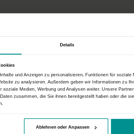
ine wunderschöne Stimme. Auch die Endentspannung war sehr schön und ausr
Details
Cookies
uten, sehr gerne wieder, das Vorlesen hätte ich persönlich nicht gebrauch
nhalte und Anzeigen zu personalisieren, Funktionen für soziale
Website zu analysieren. Außerdem geben wir Informationen zu I
r soziale Medien, Werbung und Analysen weiter. Unsere Partner
 Daten zusammen, die Sie ihnen bereitgestellt haben oder die s
n.
Ablehnen oder Anpassen
ar diese Stunde meine Rettung, danke