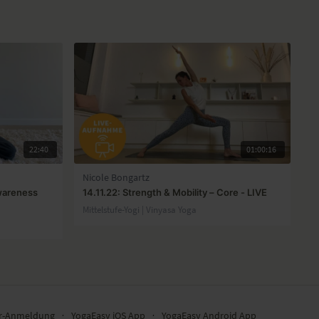
22:40
01:00:16
Nicole Bongartz
wareness
14.11.22: Strength & Mobility – Core - LIVE
Mittelstufe-Yogi | Vinyasa Yoga
er-Anmeldung
∙
YogaEasy iOS App
∙
YogaEasy Android App