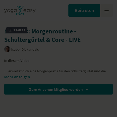
Beitreten
15.11.23: Morgenroutine -
Trailer
Schultergürtel & Core - LIVE
Isabel Djukanovic
In diesem Video
… erwartet dich eine Morgenpraxis für den Schultergürtel und die
Bauchmuskulatur. Du mobilisierst und kräftigst vor allem diese
Mehr anzeigen
Bereiche in deinem Körper.
… massierst du deine Nackenmuskulatur und mobilisierst deine
Zum Ansehen Mitglied werden
Halswirbelsäule.
… kannst du auch mit Musik üben.
Hier findest du den Link zur
Playlist
.
Besondere Hilfsmittel