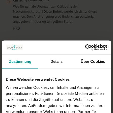
Christine
Februar 24, 2024
Was für geniale Übungen zur Kräftigung der
Nackenmuskulatur! Diese Einheit werde ich sicher öfters
machen. Den Anstrengungsgrad finde ich zu schwierig
angegeben mit der ersten gelben Stufe.
0
Astrid M.
Januar 11, 2024
Leichte kurze Stunde. Hatte mir etwas mehr für die Schultern
erwartet.
0
Zustimmung
Details
Über Cookies
Evelyn P.
Januar 07, 2024
Sehr, sehr wirkungsvolle Schulter-Nacken-Bauch-......-Einheit.
Diese Webseite verwendet Cookies
Sie hat mir sehr gut getan. Vielen herzlichen Dank dafür.
Wir verwenden Cookies, um Inhalte und Anzeigen zu
0
personalisieren, Funktionen für soziale Medien anbieten
zu können und die Zugriffe auf unsere Website zu
Mehr laden
analysieren. Außerdem geben wir Informationen zu Ihrer
Verwendung unserer Website an unsere Partner für