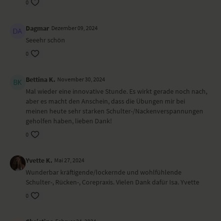
0
Ort und Ausstattung
Dagmar
Dezember 09, 2024
Dieses Video ist eine Aufzeichnung einer unserer Live-Klassen, daher
Seeehr schön
ist es möglich, dass die Video- oder Tonqualität nicht der gewohnten
0
YogaEasy-Qualität entspricht.
Bettina K.
November 30, 2024
Mal wieder eine innovative Stunde. Es wirkt gerade noch nach,
aber es macht den Anschein, dass die Übungen mir bei
meinen heute sehr starken Schulter-/Nackenverspannungen
geholfen haben, lieben Dank!
0
Yvette K.
Mai 27, 2024
Wunderbar kräftigende/lockernde und wohlfühlende
Schulter-, Rücken-, Corepraxis. Vielen Dank dafür Isa. Yvette
0