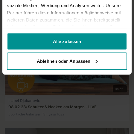
soziale Medien, Werbung und Analysen weiter. Unsere
Partner führen diese Informationen möglicherweise mit
Ähnliche Videos
weiteren Daten zusammen, die Sie ihnen bereitgestellt
haben oder die sie im Rahmen Ihrer Nutzung der Dienste
gesammelt haben.
Alle zulassen
Ablehnen oder Anpassen
44:36
Isabel Djukanovic
08.02.23: Schulter & Nacken am Morgen - LIVE
Sportliche Anfänger | Vinyasa Yoga